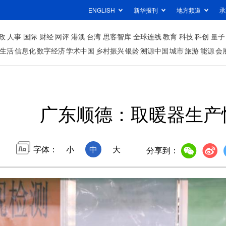
ENGLISH
新华报刊
地方频道
承
政
人事
国际
财经
网评
港澳
台湾
思客智库
全球连线
教育
科技
科创
量子
生活
信息化
数字经济
学术中国
乡村振兴
银龄
溯源中国
城市
旅游
能源
会
广东顺德：取暖器生产
字体：
小
中
大
分享到：