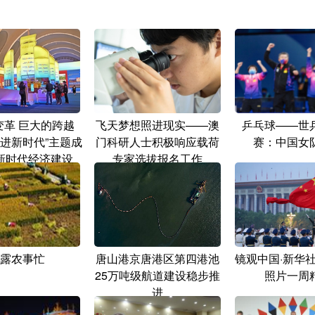
变革 巨大的跨越
飞天梦想照进现实——澳
乒乓球——世
奋进新时代”主题成
门科研人士积极响应载荷
赛：中国女
新时代经济建设
专家选拔报名工作
露农事忙
唐山港京唐港区第四港池
镜观中国·新华
25万吨级航道建设稳步推
照片一周
进