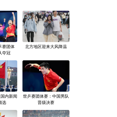
乒赛团体
北方地区迎来大风降温
队夺冠
社国内新闻
世乒赛团体赛：中国男队
精选
晋级决赛