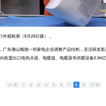
观检测（9月29日摄） 。
广东佛山顺德一些家电企业调整产品结构，灵活研发新
山向欧盟出口电热水器、电暖毯、电暖器等供暖设备0.94亿
上一页
1
2
3
4
5
6
7
8
9
下一页