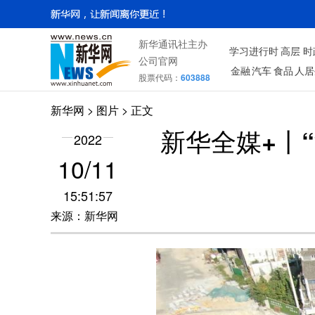
新华通讯社主办
学习进行时
高层
时
公司官网
金融
汽车
食品
人居
股票代码：
603888
新华网
>
图片
> 正文
新华全媒+丨
2022
10/11
15:51:57
来源：新华网