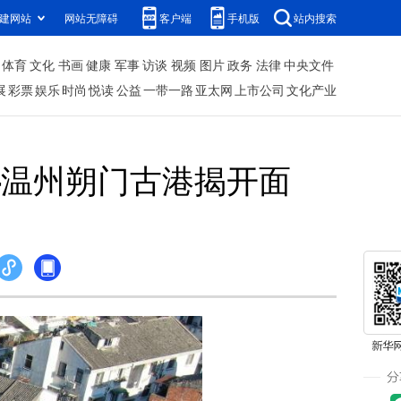
建网站
网站无障碍
客户端
手机版
站内搜索
体育
文化
书画
健康
军事
访谈
视频
图片
政务
法律
中央文件
展
彩票
娱乐
时尚
悦读
公益
一带一路
亚太网
上市公司
文化产业
—温州朔门古港揭开面