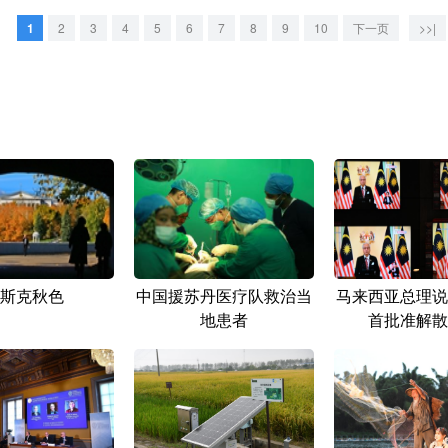
1
2
3
4
5
6
7
8
9
10
下一页
>>|
斯克秋色
中国援苏丹医疗队救治当
马来西亚总理说
地患者
首批准解散