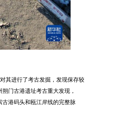
对其进行了考古发掘，发现保存较
州朔门古港遗址考古重大发现，
索古港码头和瓯江岸线的完整脉