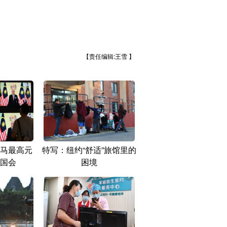
【责任编辑:王雪 】
马最高元
特写：纽约“舒适”旅馆里的
国会
困境