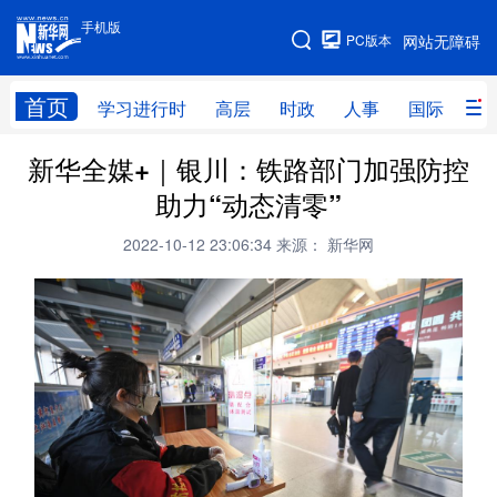
手机版
手机版
PC版本
网站无障碍
网站地图
首页
学习进行时
高层
时政
人事
国际
财
新华全媒+｜银川：铁路部门加强防控
学习进行时
高层
时政
人事
助力“动态清零”
国际
财经
网评
港澳
2022-10-12 23:06:34
来源： 新华网
台湾
思客智库
全球连线
教育
科技
科创
量子
体育
文化
书画
健康
军事
访谈
视频
图片
政务
法律
中央文件
金融
汽车
食品
人居
信息化
数字经济