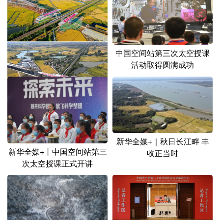
山东
河南
湖北
湖南
广东
广西
海南
重庆
四川
贵州
云南
西藏
中国空间站第三次太空授课
活动取得圆满成功
陕西
甘肃
青海
宁夏
新疆
内蒙古
黑龙江
万吨桥梁转体跨越沪蓉铁路
多语种频道
新华全媒+｜秋日长江畔 丰
English
Español
Français
عربى
新华全媒+丨中国空间站第三
收正当时
次太空授课正式开讲
Русский язык
日本語
한국어
Deutsch
Português