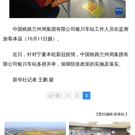
学术中国
乡村振兴
银龄
溯源中国
城市
旅游
能源
会展
中国铁路兰州局集团有限公司银川车站工作人员在监测
彩票
娱乐
时尚
悦读
旅客体温（10月11日摄）。
公益
一带一路
亚太网
上市公司
近日，针对宁夏本轮新冠疫情，中国铁路兰州局集团有
文化产业
限公司银川车站多措并举，保障防疫政策的实施及落实。
新华社记者 王鹏 摄
地方频道
上一页
1
2
3
北京
天津
河北
山西
辽宁
吉林
上海
江苏
【责任编辑:徐海知 】
浙江
安徽
福建
江西