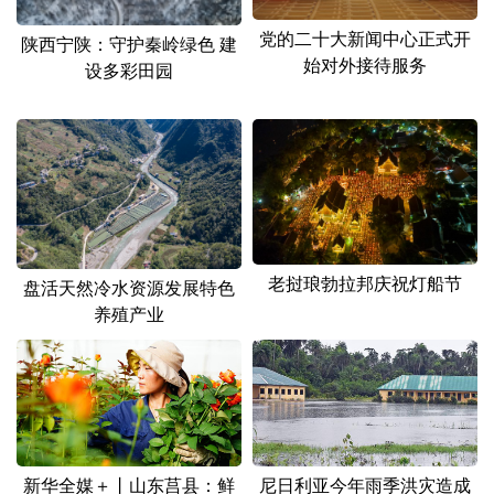
党的二十大新闻中心正式开
陕西宁陕：守护秦岭绿色 建
始对外接待服务
设多彩田园
老挝琅勃拉邦庆祝灯船节
盘活天然冷水资源发展特色
养殖产业
新华全媒＋丨山东莒县：鲜
尼日利亚今年雨季洪灾造成