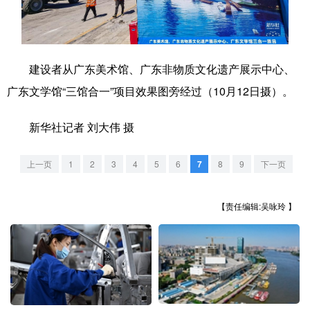
学术中国
乡村振兴
银龄
溯源中国
城市
旅游
能源
会展
建设者从广东美术馆、广东非物质文化遗产展示中心、
彩票
娱乐
时尚
悦读
广东文学馆“三馆合一”项目效果图旁经过（10月12日摄）。
公益
一带一路
亚太网
上市公司
新华社记者 刘大伟 摄
文化产业
上一页
1
2
3
4
5
6
7
8
9
下一页
地方频道
【责任编辑:吴咏玲 】
北京
天津
河北
山西
辽宁
吉林
上海
江苏
浙江
安徽
福建
江西