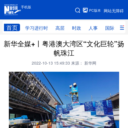
手机版
手机版
PC版本
网站无障碍
网站地图
首页
学习进行时
高层
时政
人事
国际
财
新华全媒+丨粤港澳大湾区“文化巨轮”扬
学习进行时
高层
时政
人事
帆珠江
国际
财经
网评
港澳
2022-10-13 15:49:33
来源： 新华网
台湾
思客智库
全球连线
教育
科技
科创
量子
体育
文化
书画
健康
军事
访谈
视频
图片
政务
法律
中央文件
金融
汽车
食品
人居
信息化
数字经济