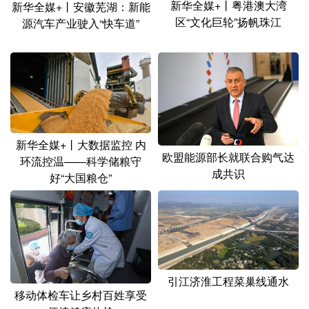
山东
河南
湖北
湖南
新华全媒+丨粤港澳大湾
新华全媒+丨安徽芜湖：新能
区“文化巨轮”扬帆珠江
源汽车产业驶入“快车道”
广东
广西
海南
重庆
四川
贵州
云南
西藏
陕西
甘肃
青海
宁夏
新疆
内蒙古
黑龙江
新华全媒+丨大数据监控 内
欧盟能源部长就联合购气达
环流控温——科学储粮守
多语种频道
成共识
好“大国粮仓”
English
Español
Français
عربى
Русский язык
日本語
한국어
Deutsch
Português
引江济淮工程菜巢线通水
移动体检车让乡村百姓享受