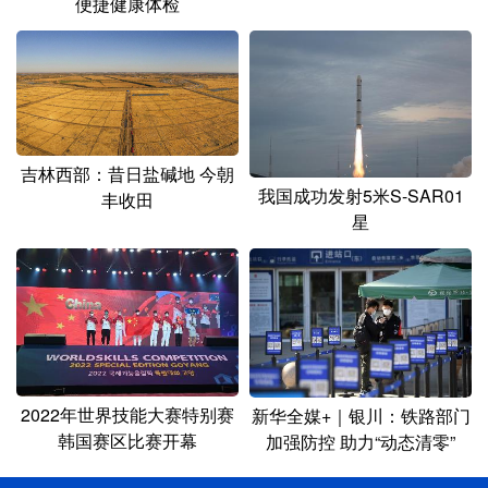
便捷健康体检
吉林西部：昔日盐碱地 今朝
我国成功发射5米S-SAR01
丰收田
星
2022年世界技能大赛特别赛
新华全媒+｜银川：铁路部门
韩国赛区比赛开幕
加强防控 助力“动态清零”