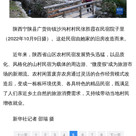
学术中国
乡村振兴
银龄
溯源中国
城市
旅游
能源
会展
陕西宁陕县广货街镇沙沟村村民张胜霞在民宿院子里
彩票
娱乐
时尚
悦读
（2022年10月9日摄）。这处民宿由她家的旧房改造而来。
公益
一带一路
亚太网
上市公司
近年来，陕西省山区农村民宿发展势头迅猛，以品质
文化产业
化、风格化的山村民宿为载体的周边游、“微度假”成为旅游市
场的新潮流。农村闲置废弃农房通过灵活的合作经营模式改
造后，变成一栋栋环境优美、各具特色的精品民宿，既满足
地方频道
了人们亲近乡土自然的旅游消费需求，又持续带动当地村民
北京
天津
河北
山西
增收就业。
辽宁
吉林
上海
江苏
新华社记者 邵瑞 摄
浙江
安徽
福建
江西
上一页
1
2
3
4
5
6
7
8
下一页