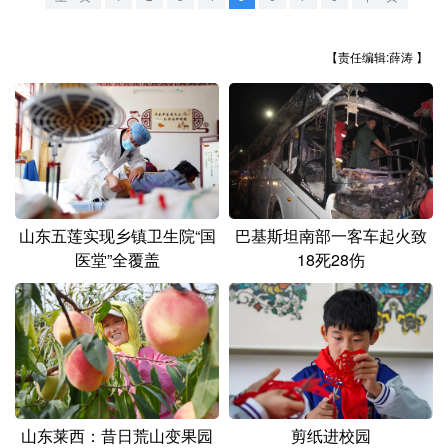
山东
河南
湖北
湖南
广东
广西
海南
重庆
【责任编辑:薛涛 】
四川
贵州
云南
西藏
陕西
甘肃
青海
宁夏
新疆
内蒙古
黑龙江
山东五莲实现乡镇卫生院“国
巴基斯坦南部一客车起火致
多语种频道
医堂”全覆盖
18死28伤
English
Español
Français
عربى
Русский язык
日本語
한국어
Deutsch
Português
山东莱西：昔日荒山变果园
剪纸进校园