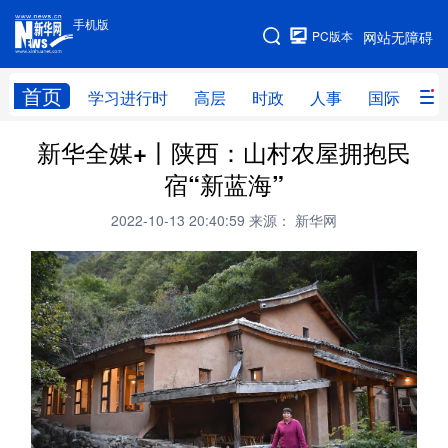
手机版
手机版
PC版本
网站无障碍
网站地图
首页
学习进行时
高层
时政
人事
国际
财
新华全媒+丨陕西：山村农屋拥抱民
学习进行时
高层
时政
人事
宿“新蓝海”
国际
财经
网评
港澳
2022-10-13 20:40:59
来源： 新华网
台湾
思客智库
全球连线
教育
科技
科创
量子
体育
文化
书画
健康
军事
访谈
视频
图片
政务
法律
中央文件
金融
汽车
食品
人居
信息化
数字经济