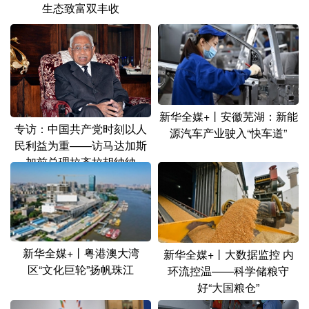
生态致富双丰收
新华全媒+丨安徽芜湖：新能
专访：中国共产党时刻以人
源汽车产业驶入“快车道”
民利益为重——访马达加斯
加前总理拉齐拉胡纳纳
新华全媒+丨粤港澳大湾
新华全媒+丨大数据监控 内
区“文化巨轮”扬帆珠江
环流控温——科学储粮守
好“大国粮仓”