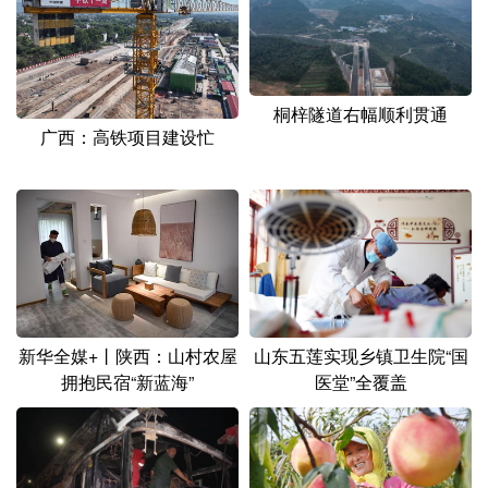
桐梓隧道右幅顺利贯通
广西：高铁项目建设忙
新华全媒+丨陕西：山村农屋
山东五莲实现乡镇卫生院“国
拥抱民宿“新蓝海”
医堂”全覆盖