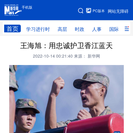
手机版
手机版
PC版本
网站无障碍
网站地图
首页
学习进行时
高层
时政
人事
国际
财
王海旭：用忠诚护卫香江蓝天
学习进行时
高层
时政
人事
2022-10-14 00:21:40
来源： 新华网
国际
财经
网评
港澳
台湾
思客智库
全球连线
教育
科技
科创
量子
体育
文化
书画
健康
军事
访谈
视频
图片
政务
法律
中央文件
金融
汽车
食品
人居
信息化
数字经济