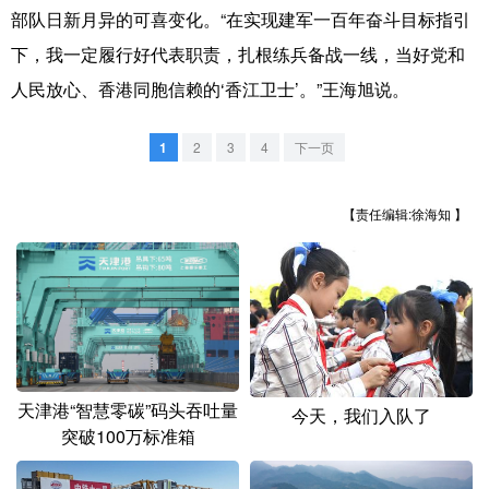
部队日新月异的可喜变化。“在实现建军一百年奋斗目标指引
下，我一定履行好代表职责，扎根练兵备战一线，当好党和
人民放心、香港同胞信赖的‘香江卫士’。”王海旭说。
1
2
3
4
下一页
【责任编辑:徐海知 】
天津港“智慧零碳”码头吞吐量
今天，我们入队了
突破100万标准箱