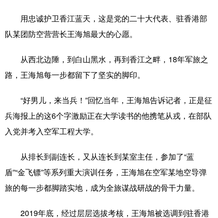
山东
河南
湖北
湖南
用忠诚护卫香江蓝天，这是党的二十大代表、驻香港部
广东
广西
海南
重庆
队某团防空营营长王海旭最大的心愿。
四川
贵州
云南
西藏
从西北边陲，到白山黑水，再到香江之畔，18年军旅之
陕西
甘肃
青海
宁夏
路，王海旭每一步都留下了坚实的脚印。
新疆
内蒙古
黑龙江
“好男儿，来当兵！”回忆当年，王海旭告诉记者，正是征
兵海报上的这6个字激励正在大学读书的他携笔从戎，在部队
多语种频道
入党并考入空军工程大学。
English
Español
Français
عربى
从排长到副连长，又从连长到某室主任，参加了“蓝
Русский язык
日本語
한국어
盾”“金飞镖”等系列重大演训任务，王海旭在空军某地空导弹
Deutsch
Português
旅的每一步都脚踏实地，成为全旅谋战研战的骨干力量。
2019年底，经过层层选拔考核，王海旭被选调到驻香港