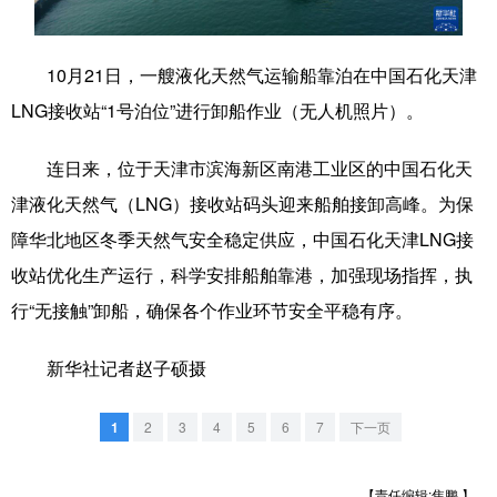
学术中国
乡村振兴
银龄
溯源中国
10月21日，一艘液化天然气运输船靠泊在中国石化天津
城市
旅游
能源
会展
LNG接收站“1号泊位”进行卸船作业（无人机照片）。
彩票
娱乐
时尚
悦读
连日来，位于天津市滨海新区南港工业区的中国石化天
公益
一带一路
亚太网
上市公司
津液化天然气（LNG）接收站码头迎来船舶接卸高峰。为保
文化产业
障华北地区冬季天然气安全稳定供应，中国石化天津LNG接
收站优化生产运行，科学安排船舶靠港，加强现场指挥，执
行“无接触”卸船，确保各个作业环节安全平稳有序。
地方频道
北京
天津
河北
山西
新华社记者赵子硕摄
辽宁
吉林
上海
江苏
1
2
3
4
5
6
7
下一页
浙江
安徽
福建
江西
【责任编辑:焦鹏 】