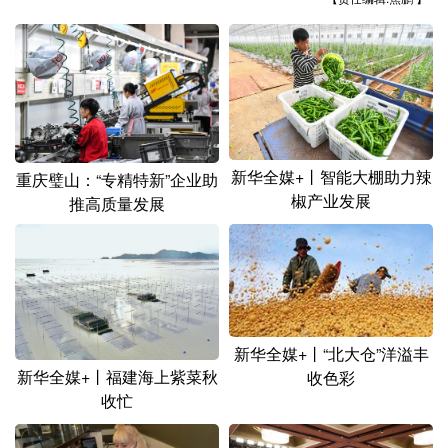
山东
河南
湖北
湖南
广东
广西
海南
重庆
四川
贵州
云南
西藏
陕西
甘肃
青海
宁夏
新疆
内蒙古
黑龙江
新华全媒+丨智能大棚助力辣
重庆璧山：“专精特新”企业助
椒产业发展
推高质量发展
多语种频道
English
Español
Français
عربى
Русский язык
日本語
한국어
新华全媒+丨“北大仓”洋溢丰
新华全媒+丨福建海上紫菜秋
收色彩
Deutsch
Português
收忙