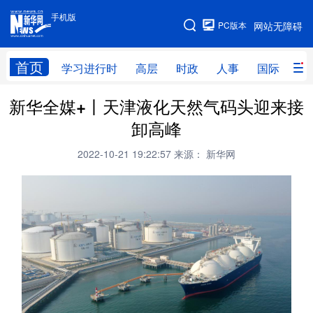
手机版
手机版
PC版本
网站无障碍
网站地图
首页
学习进行时
高层
时政
人事
国际
财
新华全媒+丨天津液化天然气码头迎来接
学习进行时
高层
时政
人事
卸高峰
国际
财经
网评
港澳
2022-10-21 19:22:57
来源： 新华网
台湾
思客智库
全球连线
教育
科技
科创
量子
体育
文化
书画
健康
军事
访谈
视频
图片
政务
法律
中央文件
金融
汽车
食品
人居
信息化
数字经济