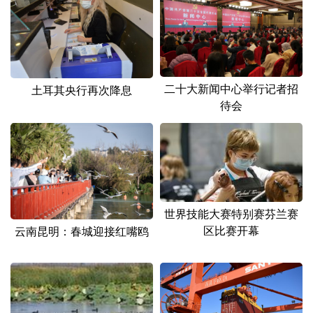
二十大新闻中心举行记者招
土耳其央行再次降息
待会
世界技能大赛特别赛芬兰赛
区比赛开幕
云南昆明：春城迎接红嘴鸥