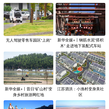
山东
河南
湖北
湖南
广东
广西
海南
重庆
四川
贵州
云南
西藏
陕西
甘肃
青海
宁夏
新华全媒+丨钢筋水泥“搭积
无人驾驶零售车园区“上岗”
新疆
内蒙古
黑龙江
木” 走进地下装配式车站
多语种频道
English
Español
Français
عربى
Русский язык
日本語
한국어
新华全媒+丨昔日“矿山村”变
江苏泗洪：小渔村变身美社
Deutsch
Português
身乡村旅游网红地
区