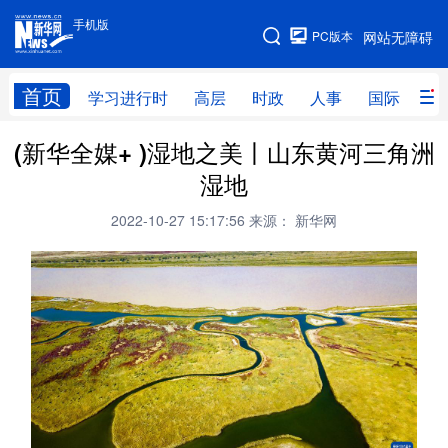
手机版
手机版
PC版本
网站无障碍
网站地图
首页
学习进行时
高层
时政
人事
国际
财
(新华全媒+ )湿地之美丨山东黄河三角洲
学习进行时
高层
时政
人事
湿地
国际
财经
网评
港澳
2022-10-27 15:17:56
来源： 新华网
台湾
思客智库
全球连线
教育
科技
科创
量子
体育
文化
书画
健康
军事
访谈
视频
图片
政务
法律
中央文件
金融
汽车
食品
人居
信息化
数字经济