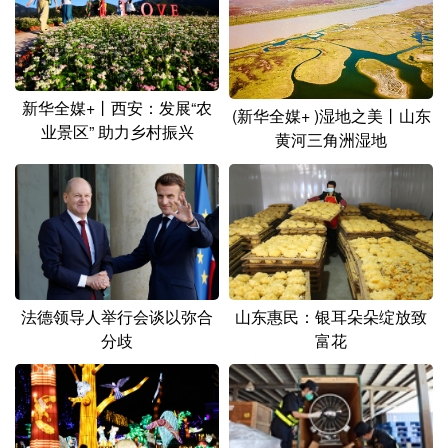
新华全媒+丨西安：发展“农
(新华全媒+ )湿地之美丨山东
业景区” 助力乡村振兴
黄河三角洲湿地
法德领导人举行会谈以弥合
山东惠民：银耳朵朵绽放致
分歧
富花