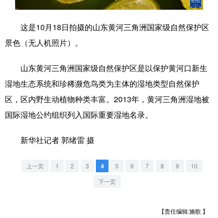
学术中国
乡村振兴
银龄
溯源中国
这是10月18日拍摄的山东黄河三角洲国家级自然保护区
城市
旅游
能源
会展
景色（无人机照片）。
彩票
娱乐
时尚
悦读
山东黄河三角洲国家级自然保护区是以保护黄河口新生
公益
一带一路
亚太网
上市公司
湿地生态系统和珍稀濒危鸟类为主体的湿地类型自然保护
区，区内野生动植物种类丰富。2013年，黄河三角洲湿地被
文化产业
国际湿地公约组织列入国际重要湿地名录。
地方频道
新华社记者 郭绪雷 摄
北京
天津
河北
山西
上一页
1
2
3
4
5
6
7
8
9
10
辽宁
吉林
上海
江苏
下一页
浙江
安徽
福建
江西
【责任编辑:施歌 】