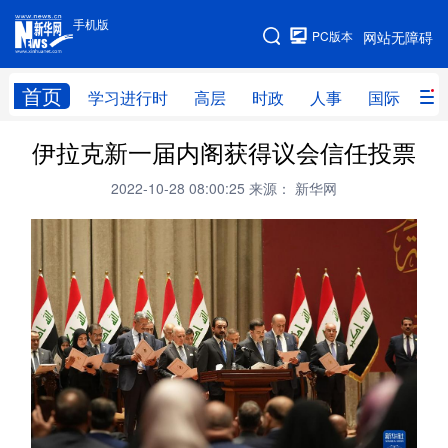
手机版
手机版
PC版本
网站无障碍
网站地图
首页
学习进行时
高层
时政
人事
国际
财
伊拉克新一届内阁获得议会信任投票
学习进行时
高层
时政
人事
2022-10-28 08:00:25
来源： 新华网
国际
财经
网评
港澳
台湾
思客智库
全球连线
教育
科技
科创
量子
体育
文化
书画
健康
军事
访谈
视频
图片
政务
法律
中央文件
金融
汽车
食品
人居
信息化
数字经济