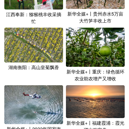
新华全媒+丨贵州赤水5万亩
江西奉新：猕猴桃丰收采摘
大竹笋丰收上市
忙
湖南衡阳：高山皇菊飘香
新华全媒+丨重庆：绿色循环
农业助农增产又增收
新华全媒+丨福建霞浦：霞光
新华全媒+丨2022年国家海