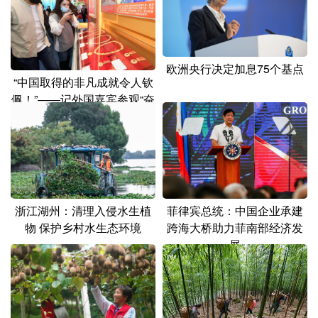
山东
河南
湖北
湖南
广东
广西
海南
重庆
四川
贵州
云南
西藏
欧洲央行决定加息75个基点
“中国取得的非凡成就令人钦
陕西
甘肃
青海
宁夏
佩！”——记外国嘉宾参观“奋
进新时代”主题成就展
新疆
内蒙古
黑龙江
多语种频道
English
Español
Français
عربى
浙江湖州：清理入侵水生植
菲律宾总统：中国企业承建
物 保护乡村水生态环境
跨海大桥助力菲南部经济发
Русский язык
日本語
한국어
展
Deutsch
Português