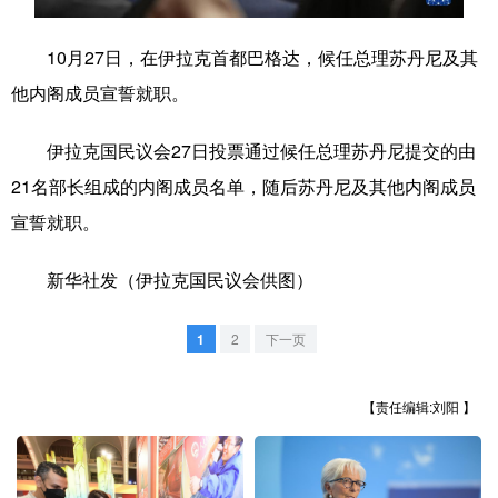
学术中国
乡村振兴
银龄
溯源中国
10月27日，在伊拉克首都巴格达，候任总理苏丹尼及其
城市
旅游
能源
会展
他内阁成员宣誓就职。
彩票
娱乐
时尚
悦读
伊拉克国民议会27日投票通过候任总理苏丹尼提交的由
公益
一带一路
亚太网
上市公司
21名部长组成的内阁成员名单，随后苏丹尼及其他内阁成员
宣誓就职。
文化产业
新华社发（伊拉克国民议会供图）
地方频道
1
2
下一页
北京
天津
河北
山西
【责任编辑:刘阳 】
辽宁
吉林
上海
江苏
浙江
安徽
福建
江西