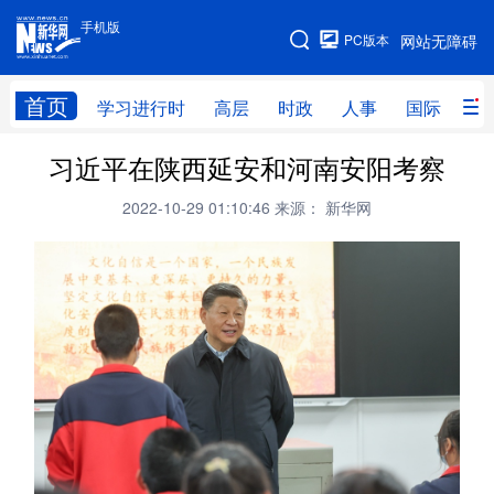
手机版
手机版
PC版本
网站无障碍
网站地图
首页
学习进行时
高层
时政
人事
国际
财
习近平在陕西延安和河南安阳考察
学习进行时
高层
时政
人事
2022-10-29 01:10:46
来源： 新华网
国际
财经
网评
港澳
台湾
思客智库
全球连线
教育
科技
科创
量子
体育
文化
书画
健康
军事
访谈
视频
图片
政务
法律
中央文件
金融
汽车
食品
人居
信息化
数字经济