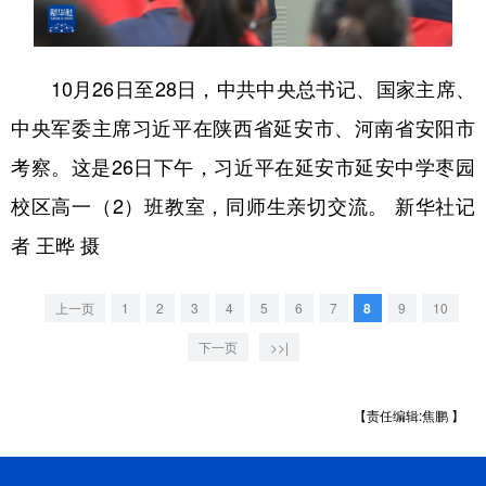
学术中国
乡村振兴
银龄
溯源中国
10月26日至28日，中共中央总书记、国家主席、
城市
旅游
能源
会展
中央军委主席习近平在陕西省延安市、河南省安阳市
彩票
娱乐
时尚
悦读
考察。这是26日下午，习近平在延安市延安中学枣园
公益
一带一路
亚太网
上市公司
校区高一（2）班教室，同师生亲切交流。 新华社记
文化产业
者 王晔 摄
地方频道
上一页
1
2
3
4
5
6
7
8
9
10
下一页
>>|
北京
天津
河北
山西
辽宁
吉林
上海
江苏
【责任编辑:焦鹏 】
浙江
安徽
福建
江西