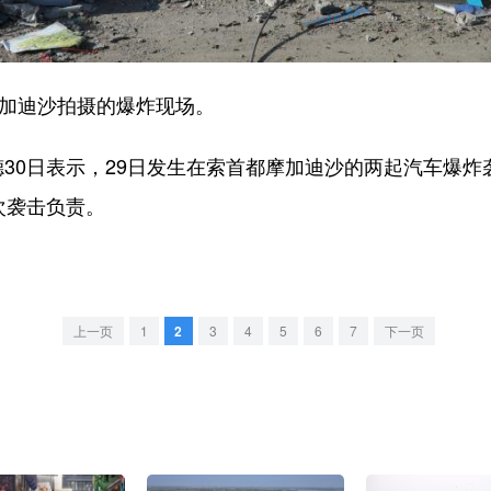
加迪沙拍摄的爆炸现场。
0日表示，29日发生在索首都摩加迪沙的两起汽车爆炸袭击
次袭击负责。
上一页
1
2
3
4
5
6
7
下一页