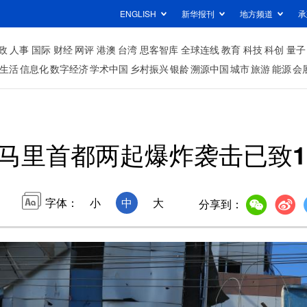
ENGLISH
新华报刊
地方频道
承
政
人事
国际
财经
网评
港澳
台湾
思客智库
全球连线
教育
科技
科创
量子
生活
信息化
数字经济
学术中国
乡村振兴
银龄
溯源中国
城市
旅游
能源
会
马里首都两起爆炸袭击已致1
字体：
小
中
大
分享到：