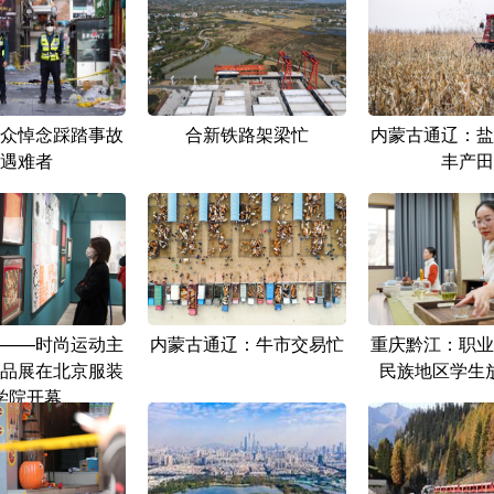
众悼念踩踏事故
合新铁路架梁忙
内蒙古通辽：盐
遇难者
丰产田
——时尚运动主
内蒙古通辽：牛市交易忙
重庆黔江：职业
品展在北京服装
民族地区学生
学院开幕