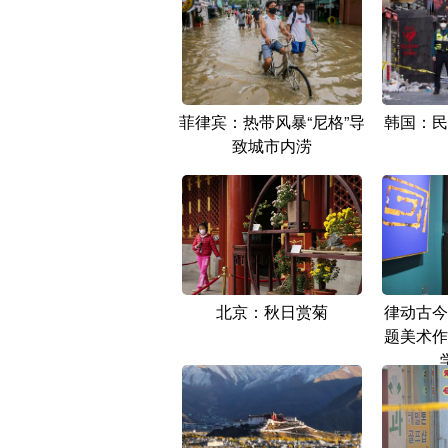
菲律宾：热带风暴“尼格”导
韩国：民
致城市内涝
北京：秋日赏菊
律动古今
题美术作