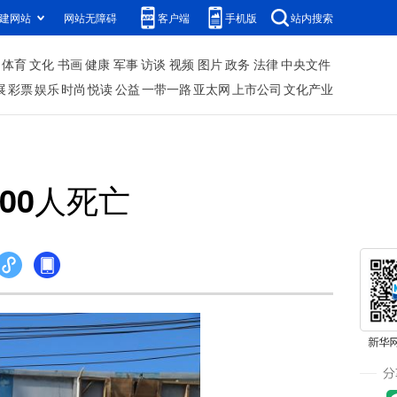
建网站
网站无障碍
客户端
手机版
站内搜索
体育
文化
书画
健康
军事
访谈
视频
图片
政务
法律
中央文件
展
彩票
娱乐
时尚
悦读
公益
一带一路
亚太网
上市公司
文化产业
00人死亡