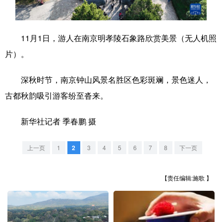
学术中国
乡村振兴
银龄
溯源中国
11月1日，游人在南京明孝陵石象路欣赏美景（无人机照
城市
旅游
能源
会展
片）。
彩票
娱乐
时尚
悦读
深秋时节，南京钟山风景名胜区色彩斑斓，景色迷人，
公益
一带一路
亚太网
上市公司
古都秋韵吸引游客纷至沓来。
文化产业
新华社记者 季春鹏 摄
地方频道
上一页
1
2
3
4
5
6
7
8
下一页
北京
天津
河北
山西
【责任编辑:施歌 】
辽宁
吉林
上海
江苏
浙江
安徽
福建
江西