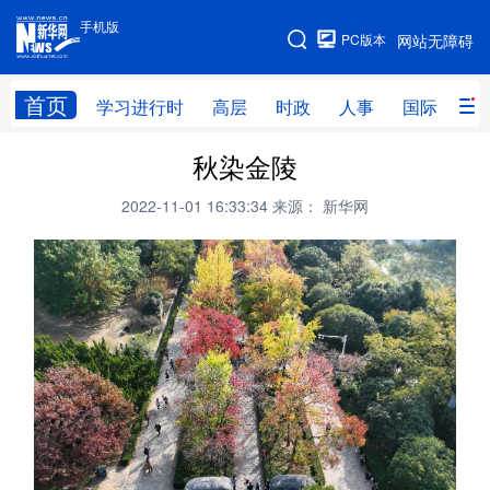
手机版
手机版
PC版本
网站无障碍
网站地图
首页
学习进行时
高层
时政
人事
国际
财
秋染金陵
学习进行时
高层
时政
人事
2022-11-01 16:33:34
来源： 新华网
国际
财经
网评
港澳
台湾
思客智库
全球连线
教育
科技
科创
量子
体育
文化
书画
健康
军事
访谈
视频
图片
政务
法律
中央文件
金融
汽车
食品
人居
信息化
数字经济