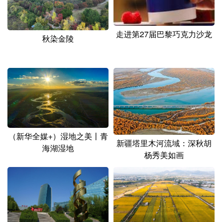
山东
河南
湖北
湖南
广东
广西
海南
重庆
走进第27届巴黎巧克力沙龙
秋染金陵
四川
贵州
云南
西藏
陕西
甘肃
青海
宁夏
新疆
内蒙古
黑龙江
多语种频道
（新华全媒+）湿地之美丨青
新疆塔里木河流域：深秋胡
English
Español
Français
عربى
海湖湿地
杨秀美如画
Русский язык
日本語
한국어
Deutsch
Português