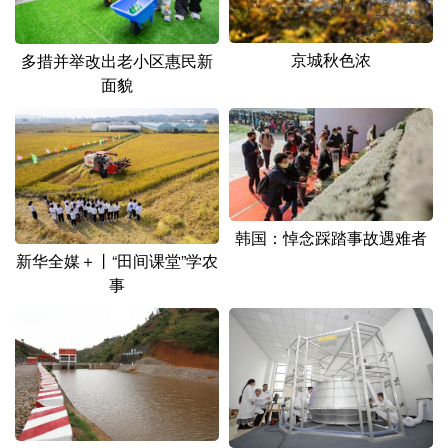
京城秋色浓
多措并举改出老小区惠民新
面貌
韩国：悼念踩踏事故遇难者
新华全媒＋丨“田间课堂”学农
事