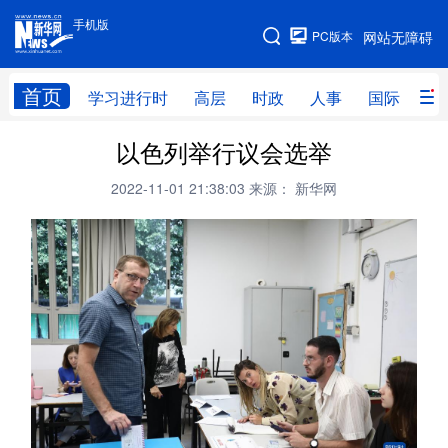
手机版
手机版
PC版本
网站无障碍
网站地图
首页
学习进行时
高层
时政
人事
国际
财
以色列举行议会选举
学习进行时
高层
时政
人事
2022-11-01 21:38:03
来源： 新华网
国际
财经
网评
港澳
台湾
思客智库
全球连线
教育
科技
科创
量子
体育
文化
书画
健康
军事
访谈
视频
图片
政务
法律
中央文件
金融
汽车
食品
人居
信息化
数字经济