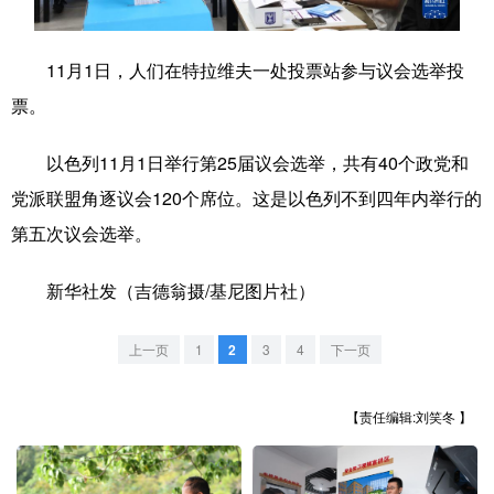
学术中国
乡村振兴
银龄
溯源中国
11月1日，人们在特拉维夫一处投票站参与议会选举投
城市
旅游
能源
会展
票。
彩票
娱乐
时尚
悦读
以色列11月1日举行第25届议会选举，共有40个政党和
公益
一带一路
亚太网
上市公司
党派联盟角逐议会120个席位。这是以色列不到四年内举行的
文化产业
第五次议会选举。
新华社发（吉德翁摄/基尼图片社）
地方频道
上一页
1
2
3
4
下一页
北京
天津
河北
山西
辽宁
吉林
上海
江苏
【责任编辑:刘笑冬 】
浙江
安徽
福建
江西