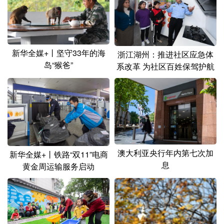
山东
河南
湖北
湖南
广东
广西
海南
重庆
四川
贵州
云南
西藏
新华全媒+丨坚守33年的海
浙江湖州：推进社区应急体
岛“猴爸”
系改革 为社区百姓保驾护航
陕西
甘肃
青海
宁夏
新疆
内蒙古
黑龙江
多语种频道
English
Español
Français
عربى
澳大利亚央行年内第七次加
新华全媒+丨铁路“双11”电商
息
黄金周运输服务启动
Русский язык
日本語
한국어
Deutsch
Português