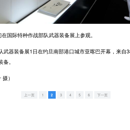
在国际特种作战部队武器装备展上参观。
器装备展1日在约旦南部港口城市亚喀巴开幕，来自38
装备。
 摄）
上一页
1
2
3
4
5
6
下一页