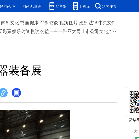
建网站
网站无障碍
客户端
手机版
站内搜索
体育
文化
书画
健康
军事
访谈
视频
图片
政务
法律
中央文件
展
彩票
娱乐
时尚
悦读
公益
一带一路
亚太网
上市公司
文化产业
器装备展