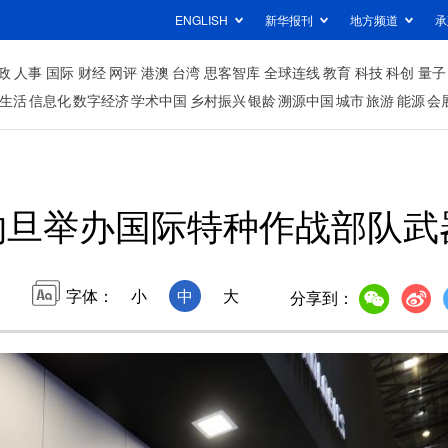
ENGLISH
新华报刊
地方频道
承
政
人事
国际
财经
网评
港澳
台湾
思客智库
全球连线
教育
科技
科创
量子
生活
信息化
数字经济
学术中国
乡村振兴
银龄
溯源中国
城市
旅游
能源
会
约旦举办国际特种作战部队武
字体：
小
中
大
分享到：