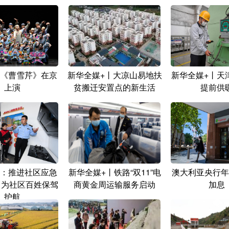
《曹雪芹》在京
新华全媒+丨大凉山易地扶
新华全媒+丨天
上演
贫搬迁安置点的新生活
提前供
：推进社区应急
新华全媒+丨铁路“双11”电
澳大利亚央行年
 为社区百姓保驾
商黄金周运输服务启动
加息
护航