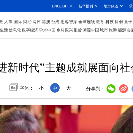
ENGLISH
新华报刊
地方频道
承
政
人事
国际
财经
网评
港澳
台湾
思客智库
全球连线
教育
科技
科创
量子
生活
信息化
数字经济
学术中国
乡村振兴
银龄
溯源中国
城市
旅游
能源
会
奋进新时代”主题成就展面向社
字体：
小
中
大
分享到：