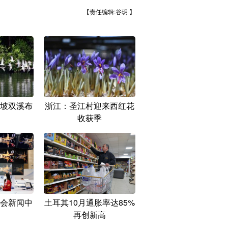
【责任编辑:谷玥 】
坡双溪布
浙江：圣江村迎来西红花
收获季
会新闻中
土耳其10月通胀率达85%
再创新高