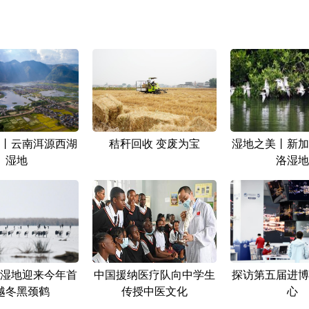
丨云南洱源西湖
秸秆回收 变废为宝
湿地之美丨新加
湿地
洛湿地
湿地迎来今年首
中国援纳医疗队向中学生
探访第五届进博
越冬黑颈鹤
传授中医文化
心