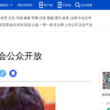
建网站
网站无障碍
客户端
手机版
站内搜索
体育
文化
书画
健康
军事
访谈
视频
图片
政务
法律
中央文件
展
彩票
娱乐
时尚
悦读
公益
一带一路
亚太网
上市公司
文化产业
会公众开放