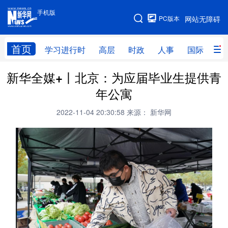
手机版
手机版
PC版本
网站无障碍
网站地图
首页
学习进行时
高层
时政
人事
国际
财
新华全媒+丨北京：为应届毕业生提供青
学习进行时
高层
时政
人事
年公寓
国际
财经
网评
港澳
2022-11-04 20:30:58
来源： 新华网
台湾
思客智库
全球连线
教育
科技
科创
量子
体育
文化
书画
健康
军事
访谈
视频
图片
政务
法律
中央文件
金融
汽车
食品
人居
信息化
数字经济