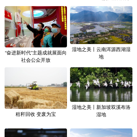
山东
河南
湖北
湖南
广东
广西
海南
重庆
四川
贵州
云南
西藏
陕西
甘肃
青海
宁夏
湿地之美丨云南洱源西湖湿
“奋进新时代”主题成就展面向
新疆
内蒙古
黑龙江
地
社会公众开放
多语种频道
English
Español
Français
عربى
Русский язык
日本語
한국어
湿地之美丨新加坡双溪布洛
秸秆回收 变废为宝
湿地
Deutsch
Português