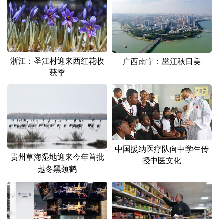
浙江：圣江村迎来西红花收
广西南宁：邕江秋日美
获季
中国援纳医疗队向中学生传
贵州草海湿地迎来今年首批
授中医文化
越冬黑颈鹤