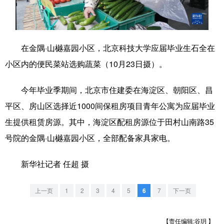
学术中国
乡村振兴
银龄
溯源中国
城市
旅游
能源
会展
在金隅·山樾嘉园小区，北京科技大学应届毕业生石全在
彩票
娱乐
时尚
悦读
小区内的便民菜站选购蔬菜（10月23日摄）。
公益
一带一路
亚太网
上市公司
今年毕业季期间，北京市住建委在海淀区、朝阳区、昌
文化产业
平区、房山区选择近1000间保租房项目青年公寓为应届毕业
生提供租赁房源。其中，海淀区配租房源位于田村山南路35
号院的金隅·山樾嘉园小区，全部配备家具家电。
地方频道
新华社记者 任超 摄
北京
天津
河北
山西
辽宁
吉林
上海
江苏
上一页
1
2
3
4
5
6
7
下一页
浙江
安徽
福建
江西
【责任编辑:谷玥 】