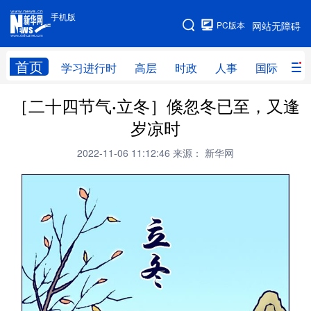
手机版
手机版
PC版本
网站无障碍
网站地图
首页
学习进行时
高层
时政
人事
国际
财
［二十四节气·立冬］倏忽冬已至，又逢
学习进行时
高层
时政
人事
岁凉时
国际
财经
网评
港澳
2022-11-06 11:12:46
来源： 新华网
台湾
思客智库
全球连线
教育
科技
科创
量子
体育
文化
书画
健康
军事
访谈
视频
图片
政务
法律
中央文件
金融
汽车
食品
人居
信息化
数字经济