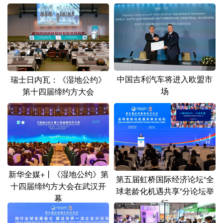
中国吉利汽车将进入欧盟市
瑞士日内瓦：《湿地公约》
场
第十四届缔约方大会
新华全媒+丨《湿地公约》第
第五届虹桥国际经济论坛“全
十四届缔约方大会在武汉开
球老龄化机遇共享”分论坛举
幕
行