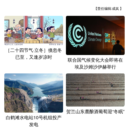
山东
河南
湖北
湖南
【责任编辑:成岚 】
广东
广西
海南
重庆
四川
贵州
云南
西藏
陕西
甘肃
青海
宁夏
［二十四节气·立冬］倏忽冬
新疆
内蒙古
黑龙江
已至，又逢岁凉时
联合国气候变化大会即将在
埃及沙姆沙伊赫举行
多语种频道
English
Español
Français
عربى
Русский язык
日本語
한국어
Deutsch
Português
贺兰山东麓酿酒葡萄迎“冬眠”
白鹤滩水电站10号机组投产
发电