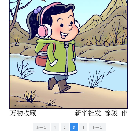
学术中国
乡村振兴
银龄
溯源中国
城市
旅游
能源
会展
彩票
娱乐
时尚
悦读
公益
一带一路
亚太网
上市公司
文化产业
地方频道
北京
天津
河北
山西
辽宁
吉林
上海
江苏
浙江
安徽
福建
江西
上一页
1
2
3
4
下一页