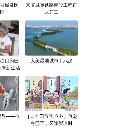
器械及医
京滨城际铁路南段工程正
区
式开工
项目为巴
大美湿地城市丨武汉
带来新生活
视界——立
［二十四节气·立冬］倏忽
冬已至，又逢岁凉时