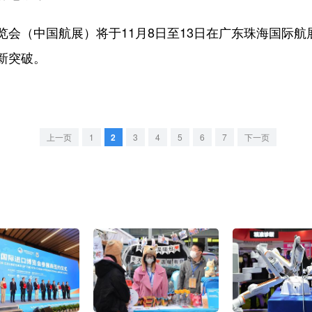
（中国航展）将于11月8日至13日在广东珠海国际航
新突破。
上一页
1
2
3
4
5
6
7
下一页