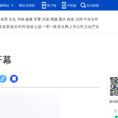
建网站
网站无障碍
客户端
手机版
站内搜索
体育
文化
书画
健康
军事
访谈
视频
图片
政务
法律
中央文件
展
彩票
娱乐
时尚
悦读
公益
一带一路
亚太网
上市公司
文化产业
开幕