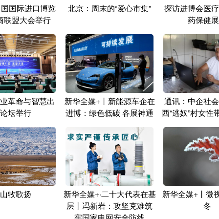
年中国国际进口博览
北京：周末的“爱心市集”
探访进博会医疗
商联盟大会举行
药保健展
业革命与智慧出
新华全媒+丨新能源车企在
通讯：中企社会
论坛举行
进博：绿色低碳 各展神通
西“逃奴”村女性
山牧歌扬
新华全媒+·二十大代表在基
新华全媒+丨微
层丨冯新岩：攻坚克难筑
冬
牢国家电网安全防线