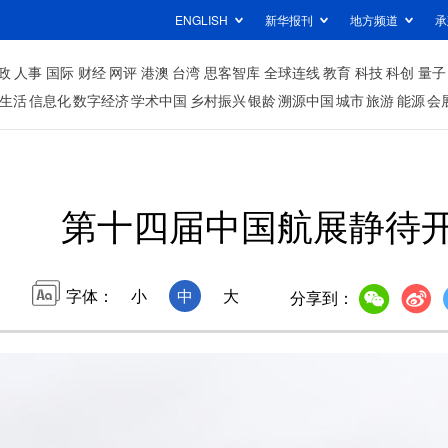
ENGLISH
新华报刊
地方频道
承
政
人事
国际
财经
网评
港澳
台湾
思客智库
全球连线
教育
科技
科创
量子
生活
信息化
数字经济
学术中国
乡村振兴
银龄
溯源中国
城市
旅游
能源
会
第十四届中国航展静待
字体：
小
中
大
分享到：