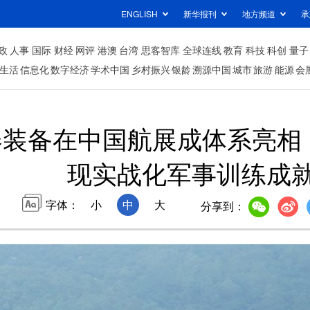
ENGLISH
新华报刊
地方频道
承
政
人事
国际
财经
网评
港澳
台湾
思客智库
全球连线
教育
科技
科创
量子
生活
信息化
数字经济
学术中国
乡村振兴
银龄
溯源中国
城市
旅游
能源
会
器装备在中国航展成体系亮相
现实战化军事训练成
字体：
小
中
大
分享到：