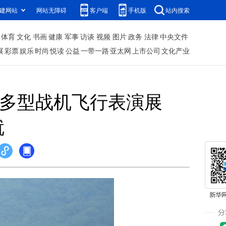
建网站
网站无障碍
客户端
手机版
站内搜索
体育
文化
书画
健康
军事
访谈
视频
图片
政务
法律
中央文件
展
彩票
娱乐
时尚
悦读
公益
一带一路
亚太网
上市公司
文化产业
 多型战机飞行表演展
就