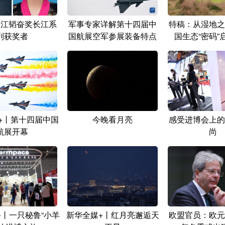
长江韬奋奖长江系
军事专家详解第十四届中
特稿：从湿地之
列获奖者
国航展空军参展装备特点
国生态“密码”
+丨第十四届中国
今晚看月亮
感受进博会上的
航展开幕
尚
+丨一只秘鲁“小羊
新华全媒+丨红月亮邂逅天
欧盟官员：欧元