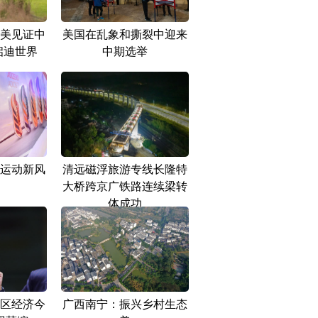
美见证中
美国在乱象和撕裂中迎来
启迪世界
中期选举
运动新风
清远磁浮旅游专线长隆特
大桥跨京广铁路连续梁转
体成功
区经济今
广西南宁：振兴乡村生态