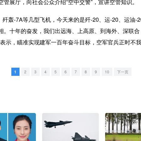
展厅，向社会公众介绍“空中交警”，宣讲空管知识。
轰-7A等几型飞机，今天来的是歼-20、运-20、运油-
相。十年的奋发，我们出远海、上高原、到海外、深联合
上表示，瞄准实现建军一百年奋斗目标，空军官兵正时不
1
2
3
4
5
6
7
8
9
10
下一页