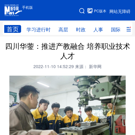
手机版
手机版
PC版本
网站无障碍
网站地图
首页
学习进行时
高层
时政
人事
国际
财
四川华蓥：推进产教融合 培养职业技术
学习进行时
高层
时政
人事
人才
国际
财经
网评
港澳
2022-11-10 14:52:29
来源： 新华网
台湾
思客智库
全球连线
教育
科技
科创
量子
体育
文化
书画
健康
军事
访谈
视频
图片
政务
法律
中央文件
金融
汽车
食品
人居
信息化
数字经济