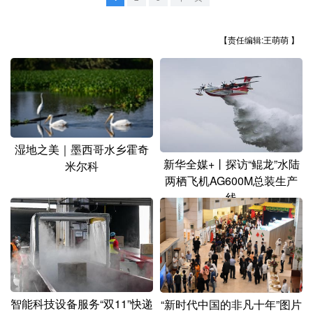
山东
河南
湖北
湖南
广东
广西
海南
重庆
【责任编辑:王萌萌 】
四川
贵州
云南
西藏
陕西
甘肃
青海
宁夏
新疆
内蒙古
黑龙江
湿地之美｜墨西哥水乡霍奇
新华全媒+丨探访“鲲龙”水陆
米尔科
多语种频道
两栖飞机AG600M总装生产
线
English
Español
Français
عربى
Русский язык
日本語
한국어
Deutsch
Português
智能科技设备服务“双11”快递
“新时代中国的非凡十年”图片