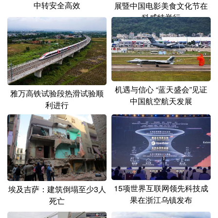
中转安全高效
展暨中国电影美食文化节在
科威特举行
机遇与信心 “蓝天盛会”见证
雅万高铁试验段热滑试验顺
中国航空航天发展
利进行
15项世界互联网领先科技成
埃及吉萨：建筑倒塌至少3人
果在浙江乌镇发布
死亡