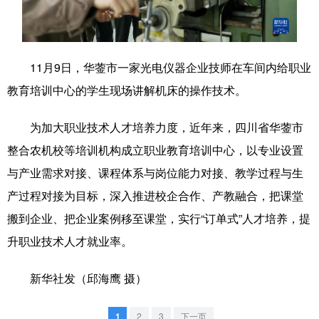
学术中国
乡村振兴
银龄
溯源中国
城市
旅游
能源
会展
11月9日，华蓥市一家光电仪器企业技师在车间内给职业
彩票
娱乐
时尚
悦读
教育培训中心的学生现场讲解机床的操作技术。
公益
一带一路
亚太网
上市公司
为加大职业技术人才培养力度，近年来，四川省华蓥市
文化产业
整合农机校等培训机构成立职业教育培训中心，以专业设置
与产业需求对接、课程体系与岗位能力对接、教学过程与生
产过程对接为目标，深入推进校企合作、产教融合，把课堂
地方频道
搬到企业、把企业案例移至课堂，实行“订单式”人才培养，提
北京
天津
河北
山西
升职业技术人才就业率。
辽宁
吉林
上海
江苏
新华社发（邱海鹰 摄）
浙江
安徽
福建
江西
1
2
3
下一页