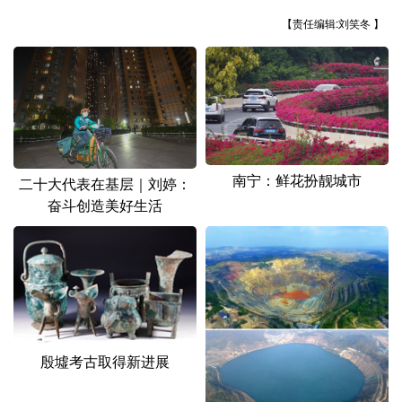
山东
河南
湖北
湖南
【责任编辑:刘笑冬 】
广东
广西
海南
重庆
四川
贵州
云南
西藏
陕西
甘肃
青海
宁夏
新疆
内蒙古
黑龙江
南宁：鲜花扮靓城市
二十大代表在基层｜刘婷：
奋斗创造美好生活
多语种频道
English
Español
Français
عربى
Русский язык
日本語
한국어
Deutsch
Português
殷墟考古取得新进展