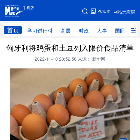
手机版
手机版
PC版本
网站无障碍
网站地图
首页
学习进行时
高层
时政
人事
国际
财
匈牙利将鸡蛋和土豆列入限价食品清单
学习进行时
高层
时政
人事
2022-11-10 20:52:58
来源： 新华网
国际
财经
网评
港澳
台湾
思客智库
全球连线
教育
科技
科创
量子
体育
文化
书画
健康
军事
访谈
视频
图片
政务
法律
中央文件
金融
汽车
食品
人居
信息化
数字经济