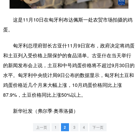
学术中国
乡村振兴
银龄
溯源中国
这是11月10日在匈牙利布达佩斯一处农贸市场拍摄的鸡
城市
旅游
能源
会展
蛋。
彩票
娱乐
时尚
悦读
匈牙利总理府部长古亚什11月9日宣布，政府决定将鸡蛋
公益
一带一路
亚太网
上市公司
和土豆列入受价格上限保护的食品清单。古亚什在当天举行
文化产业
的新闻发布会上说，土豆和中号鸡蛋价格将不超过9月30日的
水平。匈牙利中央统计局9日公布的数据显示，匈牙利土豆和
鸡蛋价格近几个月来大幅上涨，10月鸡蛋价格同比上涨
地方频道
87.9%，土豆价格同比上涨50%以上。
北京
天津
河北
山西
新华社发（弗尔季·奥蒂洛摄）
辽宁
吉林
上海
江苏
浙江
安徽
福建
江西
上一页
1
2
3
4
下一页