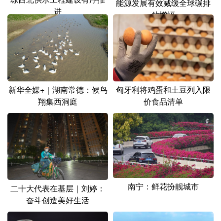
能源发展有效减缓全球碳排
进
放增幅
新华全媒+｜湖南常德：候鸟
匈牙利将鸡蛋和土豆列入限
翔集西洞庭
价食品清单
南宁：鲜花扮靓城市
二十大代表在基层｜刘婷：
奋斗创造美好生活