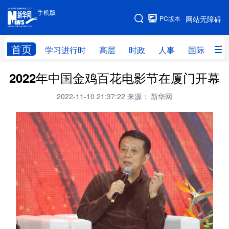
手机版
手机版
PC版本
网站无障碍
网站地图
首页
学习进行时
高层
时政
人事
国际
财
2022年中国金鸡百花电影节在厦门开幕
学习进行时
高层
时政
人事
2022-11-10 21:37:22
来源： 新华网
国际
财经
网评
港澳
台湾
思客智库
全球连线
教育
科技
科创
量子
体育
文化
书画
健康
军事
访谈
视频
图片
政务
法律
中央文件
金融
汽车
食品
人居
信息化
数字经济