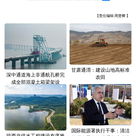
山东
河南
湖北
湖南
广东
广西
海南
重庆
【责任编辑:周楚卿 】
四川
贵州
云南
西藏
陕西
甘肃
青海
宁夏
新疆
内蒙古
黑龙江
甘肃通渭：建设山地高标准
深中通道海上非通航孔桥完
多语种频道
农田
成全部混凝土箱梁架设
English
Español
Français
عربى
Русский язык
日本語
한국어
Deutsch
Português
国际能源署执行干事：清洁
琼西北供水工程建设有序推