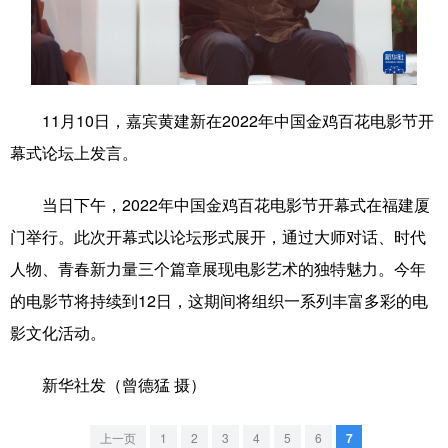
学术中国
乡村振兴
银龄
溯源中国
城市
旅游
能源
会展
11月10日，嘉宾黄建新在2022年中国金鸡百花电影节开
彩票
娱乐
时尚
悦读
幕式论坛上发言。
公益
一带一路
亚太网
上市公司
当日下午，2022年中国金鸡百花电影节开幕式在福建厦
文化产业
门举行。此次开幕式以论坛形式展开，通过大师对话、时代
人物、青春新力量三个篇章展现电影艺术的独特魅力。今年
地方频道
的电影节将持续到12日，这期间将组织一系列丰富多彩的电
北京
天津
河北
山西
影文化活动。
辽宁
吉林
上海
江苏
新华社发（曾德猛 摄）
浙江
安徽
福建
江西
上一页
1
2
3
4
5
6
7