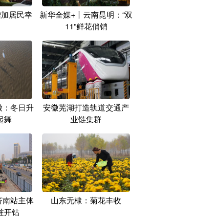
增加居民幸
新华全媒+丨云南昆明：“双
11”鲜花俏销
徽：冬日升
安徽芜湖打造轨道交通产
起舞
业链集群
济南站主体
山东无棣：菊花丰收
桩开钻