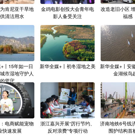
为肯尼亚干旱地
金鸡电影创投大会青年电
改造老旧小区 
供清洁用水
影人备受关注
福感
+丨15年如一日
新华全媒+丨初冬湿地之美
新华全媒+丨安
城市湿地守护人
金湖候鸟
的坚守
：电商赋能宠物
浙江嘉兴开展“厉行节约、
济南地铁6号线
业快速发展
反对浪费”专项行动
围护结构首