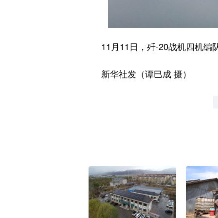
11月11日，歼-20战机四机
新华社发（谭巳成 摄）