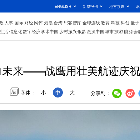
ENGLISH
新华报刊
地方频道
承
政
人事
国际
财经
网评
港澳
台湾
思客智库
全球连线
教育
科技
科创
量子
生活
信息化
数字经济
学术中国
乡村振兴
银龄
溯源中国
城市
旅游
能源
会
向未来——战鹰用壮美航迹庆祝
字体：
小
中
大
分享到：