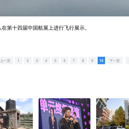
编队在第十四届中国航展上进行飞行展示。
上一页
1
2
3
4
5
6
7
8
9
10
下一页