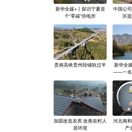
新华全媒+丨探访宁夏首
中国公司
个“零碳”供电所
区提
贵南高铁贵州段铺轨过半
新华全媒
——一名
加固改造农房 改善农村人
河北南和
居环境
产