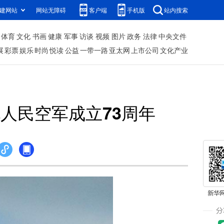
建网站
网站无障碍
客户端
手机版
站内搜索
体育
文化
书画
健康
军事
访谈
视频
图片
政务
法律
中央文件
展
彩票
娱乐
时尚
悦读
公益
一带一路
亚太网
上市公司
文化产业
人民空军成立73周年