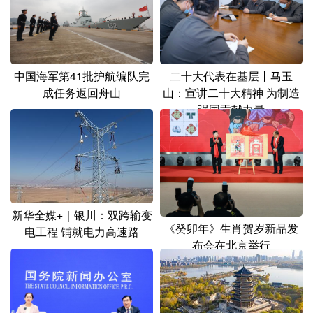
山东
河南
湖北
湖南
广东
广西
海南
重庆
四川
贵州
云南
西藏
二十大代表在基层丨马玉
中国海军第41批护航编队完
山：宣讲二十大精神 为制造
成任务返回舟山
陕西
甘肃
青海
宁夏
强国贡献力量
新疆
内蒙古
黑龙江
多语种频道
English
Español
Français
عربى
新华全媒+｜银川：双跨输变
《癸卯年》生肖贺岁新品发
电工程 铺就电力高速路
Русский язык
日本語
한국어
布会在北京举行
Deutsch
Português