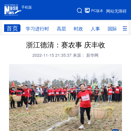
手机版
手机版
PC版本
网站无障碍
网站地图
首页
学习进行时
高层
时政
人事
国际
财
浙江德清：赛农事 庆丰收
学习进行时
高层
时政
人事
2022-11-15 21:35:37
来源： 新华网
国际
财经
网评
港澳
台湾
思客智库
全球连线
教育
科技
科创
量子
体育
文化
书画
健康
军事
访谈
视频
图片
政务
法律
中央文件
金融
汽车
食品
人居
信息化
数字经济