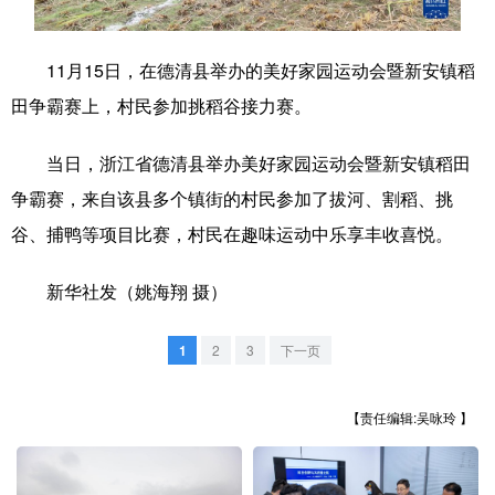
学术中国
乡村振兴
银龄
溯源中国
11月15日，在德清县举办的美好家园运动会暨新安镇稻
城市
旅游
能源
会展
田争霸赛上，村民参加挑稻谷接力赛。
彩票
娱乐
时尚
悦读
当日，浙江省德清县举办美好家园运动会暨新安镇稻田
公益
一带一路
亚太网
上市公司
争霸赛，来自该县多个镇街的村民参加了拔河、割稻、挑
文化产业
谷、捕鸭等项目比赛，村民在趣味运动中乐享丰收喜悦。
新华社发（姚海翔 摄）
地方频道
1
2
3
下一页
北京
天津
河北
山西
辽宁
吉林
上海
江苏
【责任编辑:吴咏玲 】
浙江
安徽
福建
江西