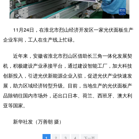
学术中国
乡村振兴
银龄
溯源中国
城市
旅游
能源
会展
11月24日，在淮北市烈山经济开发区一家光伏面板生产
彩票
娱乐
时尚
悦读
企业车间，工人在生产线上忙碌。
公益
一带一路
亚太网
上市公司
近年来，安徽省淮北市烈山区借助长三角一体化发展契
文化产业
机，积极建设产业承接平台，通过建设智能工厂，加大科技
创新投入，引进光伏新能源企业入驻，促进光伏产业快速发
展，助力区域经济转型升级。目前，当地生产的光伏面板产
地方频道
品除销往国内市场外，还出口日本、荷兰、西班牙、澳大利
北京
天津
河北
山西
亚等国家。
辽宁
吉林
上海
江苏
新华社发（万善朝 摄）
浙江
安徽
福建
江西
1
2
3
4
下一页