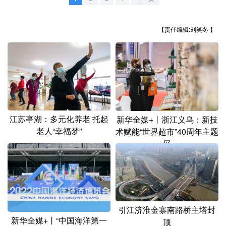
山东
河南
湖北
湖南
广东
广西
海南
重庆
【责任编辑:刘笑冬 】
四川
贵州
云南
西藏
陕西
甘肃
青海
宁夏
新疆
内蒙古
黑龙江
江苏亭湖：多元化养老 托起
新华全媒+丨浙江义乌：新技
多语种频道
老人“幸福梦”
术赋能“世界超市”40周年主题
展
English
Español
Français
عربى
Русский язык
日本語
한국어
Deutsch
Português
引江济淮金寨南路桥主塔封
新华全媒+丨“中国海洋第一
顶