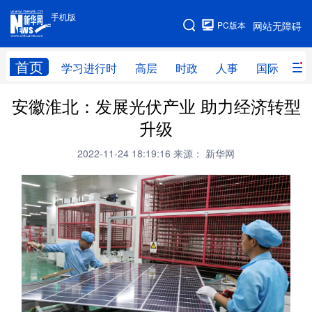
手机版
手机版
PC版本
网站无障碍
网站地图
首页
学习进行时
高层
时政
人事
国际
财
安徽淮北：发展光伏产业 助力经济转型
学习进行时
高层
时政
人事
升级
国际
财经
网评
港澳
2022-11-24 18:19:16
来源： 新华网
台湾
思客智库
全球连线
教育
科技
科创
量子
体育
文化
书画
健康
军事
访谈
视频
图片
政务
法律
中央文件
金融
汽车
食品
人居
信息化
数字经济