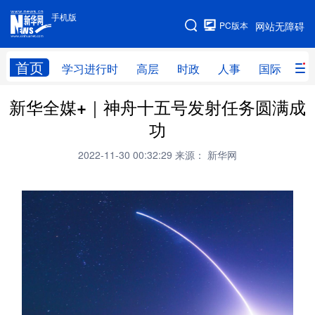
手机版
手机版
PC版本
网站无障碍
网站地图
首页
学习进行时
高层
时政
人事
国际
财
新华全媒+｜神舟十五号发射任务圆满成
学习进行时
高层
时政
人事
功
国际
财经
网评
港澳
2022-11-30 00:32:29
来源： 新华网
台湾
思客智库
全球连线
教育
科技
科创
量子
体育
文化
书画
健康
军事
访谈
视频
图片
政务
法律
中央文件
金融
汽车
食品
人居
信息化
数字经济