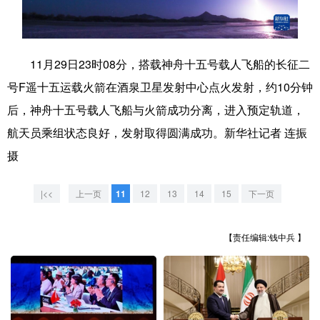
学术中国
乡村振兴
银龄
溯源中国
城市
旅游
能源
会展
11月29日23时08分，搭载神舟十五号载人飞船的长征二
号F遥十五运载火箭在酒泉卫星发射中心点火发射，约10分钟
彩票
娱乐
时尚
悦读
后，神舟十五号载人飞船与火箭成功分离，进入预定轨道，
公益
一带一路
亚太网
上市公司
航天员乘组状态良好，发射取得圆满成功。新华社记者 连振
文化产业
摄
|<<
上一页
11
12
13
14
15
下一页
地方频道
北京
天津
河北
山西
【责任编辑:钱中兵 】
辽宁
吉林
上海
江苏
浙江
安徽
福建
江西