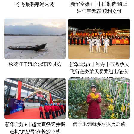
新华全媒+丨中国制造“海上
今冬最强寒潮来袭
油气巨无霸”顺利交付
松花江干流哈尔滨段封冻
新华全媒+丨神舟十五号载人
飞行任务航天员乘组出征仪
式在酒泉卫星发射中心举行
佛手果铺就乡村振兴之路
新华全媒+丨超大直径竖井掘
进机“梦想号”在长沙下线