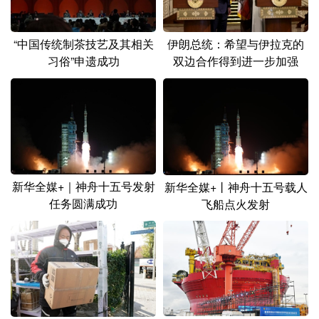
山东
河南
湖北
湖南
广东
广西
海南
重庆
“中国传统制茶技艺及其相关
伊朗总统：希望与伊拉克的
习俗”申遗成功
双边合作得到进一步加强
四川
贵州
云南
西藏
陕西
甘肃
青海
宁夏
新疆
内蒙古
黑龙江
多语种频道
新华全媒+｜神舟十五号发射
新华全媒+丨神舟十五号载人
任务圆满成功
飞船点火发射
English
Español
Français
عربى
Русский язык
日本語
한국어
Deutsch
Português