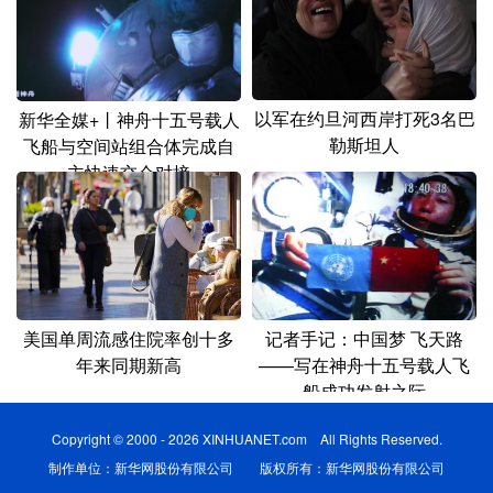
以军在约旦河西岸打死3名巴
新华全媒+丨神舟十五号载人
勒斯坦人
飞船与空间站组合体完成自
主快速交会对接
美国单周流感住院率创十多
记者手记：中国梦 飞天路
年来同期新高
——写在神舟十五号载人飞
船成功发射之际
Copyright © 2000 - 2026 XINHUANET.com All Rights Reserved.
制作单位：新华网股份有限公司 版权所有：新华网股份有限公司