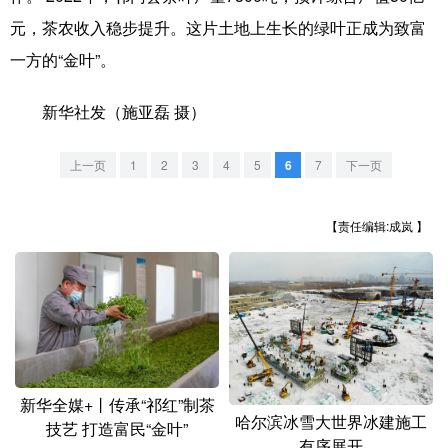
山东
河南
湖北
湖南
元，茶农收入稳步提升。这片土地上生长的绿叶正成为致富
广东
广西
海南
重庆
一方的“金叶”。
四川
贵州
云南
西藏
新华社发（施亚磊 摄）
陕西
甘肃
青海
宁夏
上一页
1
2
3
4
5
6
7
下一页
新疆
内蒙古
黑龙江
【责任编辑:成岚 】
多语种频道
English
Español
Français
عربى
Русский язык
日本語
한국어
Deutsch
Português
新华全媒+丨传承“祁红”制茶
哈尔滨冰雪大世界冰建施工
技艺 打造富民“金叶”
有序展开