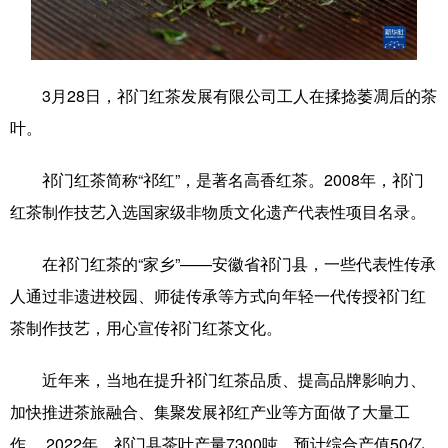
学术中国
乡村振兴
银龄
溯源中国
城市
旅游
能源
会展
3月28日，祁门红茶发展有限公司工人在揉捻萎凋后的茶
彩票
娱乐
时尚
悦读
叶。
公益
一带一路
亚太网
上市公司
祁门红茶简称“祁红”，是著名高香红茶。2008年，祁门
文化产业
红茶制作技艺入选国家级非物质文化遗产代表性项目名录。
在祁门红茶的“家乡”——安徽省祁门县，一些代表性传承
地方频道
人通过非遗进校园、师徒传承等方式向年轻一代传授祁门红
茶制作技艺，用心宣传祁门红茶文化。
北京
天津
河北
山西
辽宁
吉林
上海
江苏
近年来，当地在提升祁门红茶品质、提高品牌影响力、
加快推进茶旅融合、集聚发展祁红产业等方面做了大量工
浙江
安徽
福建
江西
作。 2022年，祁门县茶叶产量7300吨，预计综合产值50亿