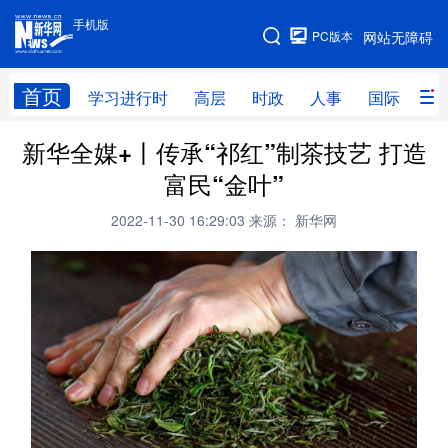
手机版
手机版
PC版本
网站无障碍
网站地图
首页
学习进行时
高层
时政
人事
国际
财
新华全媒+丨传承“祁红”制茶技艺 打造
学习进行时
高层
时政
人事
富民“金叶”
国际
财经
网评
港澳
2022-11-30 16:29:03
来源： 新华网
台湾
思客智库
全球连线
教育
科技
科创
量子
体育
文化
书画
健康
军事
访谈
视频
图片
政务
法律
中央文件
金融
汽车
食品
人居
信息化
数字经济