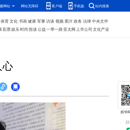
建网站
网站无障碍
客户端
手机版
站内搜索
体育
文化
书画
健康
军事
访谈
视频
图片
政务
法律
中央文件
展
彩票
娱乐
时尚
悦读
公益
一带一路
亚太网
上市公司
文化产业
人心