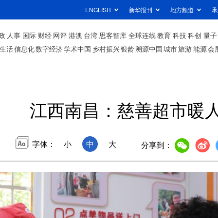
ENGLISH
新华报刊
地方频道
承
政
人事
国际
财经
网评
港澳
台湾
思客智库
全球连线
教育
科技
科创
量子
生活
信息化
数字经济
学术中国
乡村振兴
银龄
溯源中国
城市
旅游
能源
会
江西南昌：慈善超市暖
字体：
小
中
大
分享到：