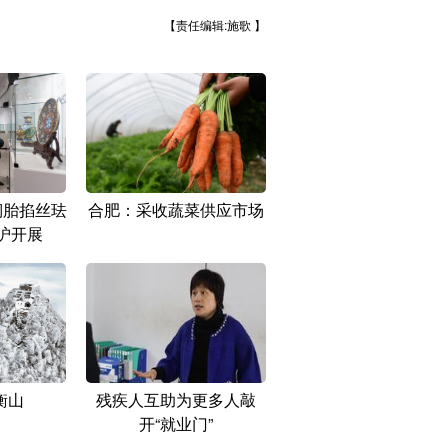
【责任编辑:施歌 】
铜胎掐丝珐
合肥：采收蔬菜供应市场
沪开展
衡山
残疾人互助为更多人敲
开“就业门”