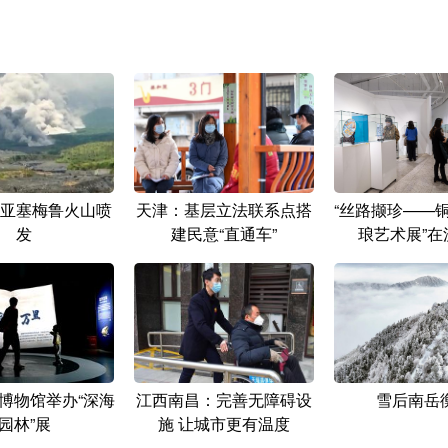
亚塞梅鲁火山喷
天津：基层立法联系点搭
“丝路撷珍——
发
建民意“直通车”
琅艺术展”在
博物馆举办“深海
江西南昌：完善无障碍设
雪后南岳
园林”展
施 让城市更有温度