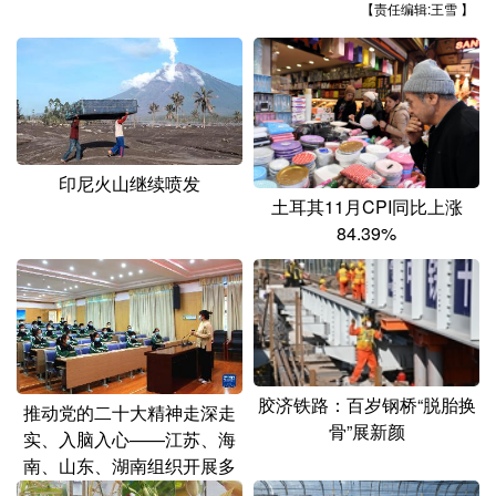
山东
河南
湖北
湖南
【责任编辑:王雪 】
广东
广西
海南
重庆
四川
贵州
云南
西藏
陕西
甘肃
青海
宁夏
印尼火山继续喷发
新疆
内蒙古
黑龙江
土耳其11月CPI同比上涨
84.39%
多语种频道
English
Español
Français
عربى
Русский язык
日本語
한국어
胶济铁路：百岁钢桥“脱胎换
推动党的二十大精神走深走
Deutsch
Português
骨”展新颜
实、入脑入心——江苏、海
南、山东、湖南组织开展多
种形式宣讲活动