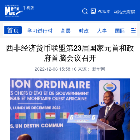
手机版
手机版
PC版本
网站无障碍
网站地图
首页
学习进行时
高层
时政
人事
国际
财
西非经济货币联盟第23届国家元首和政
学习进行时
高层
时政
人事
府首脑会议召开
国际
财经
网评
港澳
2022-12-06 15:58:16
来源： 新华网
台湾
思客智库
全球连线
教育
科技
科创
量子
体育
文化
书画
健康
军事
访谈
视频
图片
政务
法律
中央文件
金融
汽车
食品
人居
信息化
数字经济