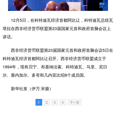
学术中国
乡村振兴
银龄
溯源中国
12月5日，在科特迪瓦经济首都阿比让，科特迪瓦总统瓦
城市
旅游
能源
会展
塔拉在西非经济货币联盟第23届国家元首和政府首脑会议上
彩票
娱乐
时尚
悦读
讲话。
公益
一带一路
亚太网
上市公司
西非经济货币联盟第23届国家元首和政府首脑会议5日在
文化产业
科特迪瓦经济首都阿比让召开。西非经济货币联盟成立于
1994年，现有贝宁、布基纳法索、科特迪瓦、马里、尼日
地方频道
尔、塞内加尔、多哥和几内亚比绍8个成员国。
北京
天津
河北
山西
新华社发（伊万·宋摄）
辽宁
吉林
上海
江苏
1
2
3
4
下一页
浙江
安徽
福建
江西