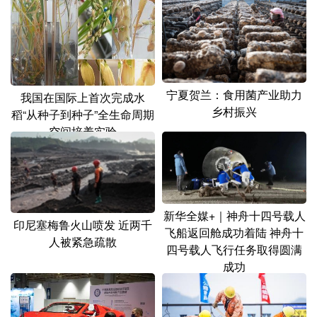
宁夏贺兰：食用菌产业助力
我国在国际上首次完成水
乡村振兴
稻“从种子到种子”全生命周期
空间培养实验
新华全媒+｜神舟十四号载人
印尼塞梅鲁火山喷发 近两千
飞船返回舱成功着陆 神舟十
人被紧急疏散
四号载人飞行任务取得圆满
成功