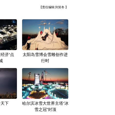
【责任编辑:刘笑冬 】
经济“点
太阳岛雪博会雪雕创作进
城
行时
看天下
哈尔滨冰雪大世界主塔“冰
雪之冠”封顶