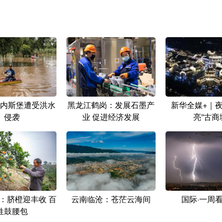
内斯堡遭受洪水
黑龙江鹤岗：发展石墨产
新华全媒+｜夜
侵袭
业 促进经济发展
亮”古商
：脐橙迎丰收 百
云南临沧：苍茫云海间
国际·一周
姓鼓腰包