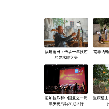
福建莆田：传承千年技艺
南非约翰
尽显木雕之美
尼加拉瓜和中国复交一周
重庆璧山
年庆祝活动在尼举行