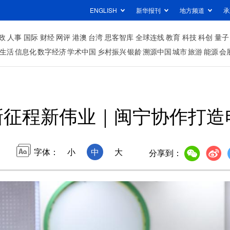
ENGLISH
新华报刊
地方频道
承
政
人事
国际
财经
网评
港澳
台湾
思客智库
全球连线
教育
科技
科创
量子
生活
信息化
数字经济
学术中国
乡村振兴
银龄
溯源中国
城市
旅游
能源
会
新征程新伟业｜闽宁协作打造
字体：
小
中
大
分享到：