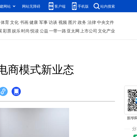
建网站
网站无障碍
客户端
手机版
站内搜索
体育
文化
书画
健康
军事
访谈
视频
图片
政务
法律
中央文件
展
彩票
娱乐
时尚
悦读
公益
一带一路
亚太网
上市公司
文化产业
电商模式新业态