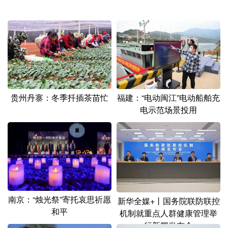
山东
河南
湖北
湖南
广东
广西
海南
重庆
四川
贵州
云南
西藏
陕西
甘肃
青海
宁夏
新疆
内蒙古
黑龙江
贵州丹寨：冬季扦插茶苗忙
福建：“电动闽江”电动船舶充
电示范场景投用
多语种频道
English
Español
Français
عربى
Русский язык
日本語
한국어
Deutsch
Português
南京：“烛光祭”寄托哀思祈愿
新华全媒+丨国务院联防联控
和平
机制就重点人群健康管理举
行新闻发布会