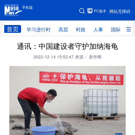
手机版
手机版
PC版本
网站无障碍
网站地图
首页
学习进行时
高层
时政
人事
国际
财
通讯：中国建设者守护加纳海龟
学习进行时
高层
时政
人事
2022-12-14 15:52:47
来源： 新华网
国际
财经
网评
港澳
台湾
思客智库
全球连线
教育
科技
科创
量子
体育
文化
书画
健康
军事
访谈
视频
图片
政务
法律
中央文件
金融
汽车
食品
人居
信息化
数字经济