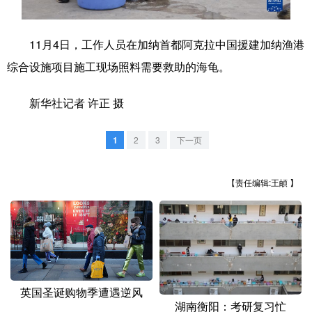
学术中国
乡村振兴
银龄
溯源中国
11月4日，工作人员在加纳首都阿克拉中国援建加纳渔港
城市
旅游
能源
会展
综合设施项目施工现场照料需要救助的海龟。
彩票
娱乐
时尚
悦读
新华社记者 许正 摄
公益
一带一路
亚太网
上市公司
1
2
3
下一页
文化产业
【责任编辑:王頔 】
地方频道
北京
天津
河北
山西
辽宁
吉林
上海
江苏
浙江
安徽
福建
江西
英国圣诞购物季遭遇逆风
湖南衡阳：考研复习忙