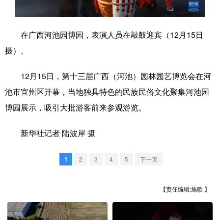
学术中国
乡村振兴
银龄
溯源中国
在广西河池园博园，表演人员在敲鼓迎宾（12月15日
城市
旅游
能源
会展
摄）。
彩票
娱乐
时尚
悦读
12月15日，第十三届广西（河池）园林园艺博览会在河
公益
一带一路
亚太网
上市公司
池市宜州区开幕，当地独具特色的民族民俗文化聚集河池园
文化产业
博园展示，吸引大批游客前来参观游览。
新华社记者 陆波岸 摄
地方频道
1
2
3
4
5
下一页
北京
天津
河北
山西
辽宁
吉林
上海
江苏
【责任编辑:施歌 】
浙江
安徽
福建
江西