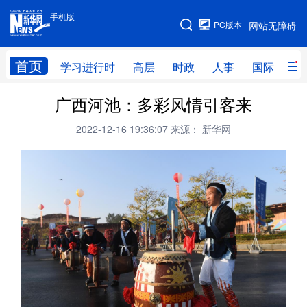
手机版
手机版
PC版本
网站无障碍
网站地图
首页
学习进行时
高层
时政
人事
国际
财
广西河池：多彩风情引客来
学习进行时
高层
时政
人事
2022-12-16 19:36:07
来源： 新华网
国际
财经
网评
港澳
台湾
思客智库
全球连线
教育
科技
科创
量子
体育
文化
书画
健康
军事
访谈
视频
图片
政务
法律
中央文件
金融
汽车
食品
人居
信息化
数字经济