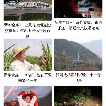
山东
河南
湖北
湖南
广东
广西
海南
重庆
四川
贵州
云南
西藏
新华全媒+丨京外支援、夜间
新华全媒+丨上海临港氢能公
派送，疏通北京快递堵点
交车预计年内上线运行超百
陕西
甘肃
青海
宁夏
辆
新疆
内蒙古
黑龙江
多语种频道
English
Español
Français
عربى
新华全媒+丨87岁，他在三亚
我国成功发射试验二十一号
Русский язык
日本語
한국어
南繁又一年
卫星
Deutsch
Português