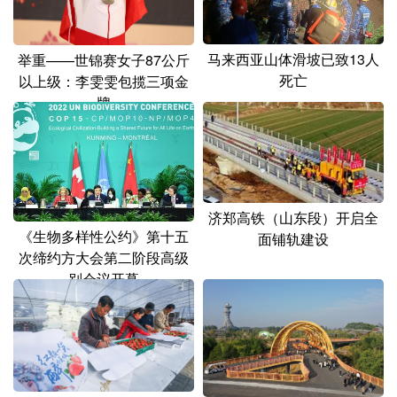
马来西亚山体滑坡已致13人
举重——世锦赛女子87公斤
死亡
以上级：李雯雯包揽三项金
牌
济郑高铁（山东段）开启全
《生物多样性公约》第十五
面铺轨建设
次缔约方大会第二阶段高级
别会议开幕