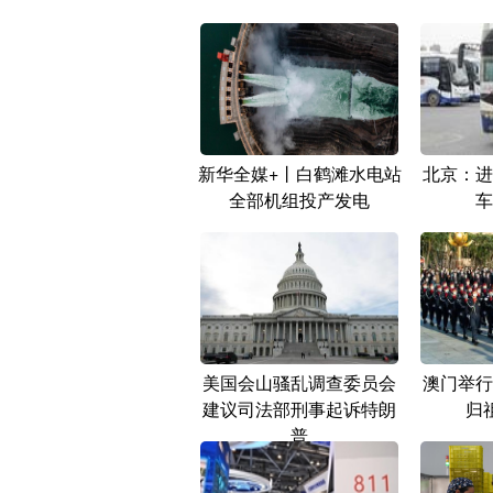
新华全媒+丨白鹤滩水电站
北京：进
全部机组投产发电
车
美国会山骚乱调查委员会
澳门举行
建议司法部刑事起诉特朗
归
普