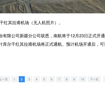
干红其拉甫机场（无人机照片）。
限公司新疆分公司获悉，南航将于12月23日正式开通
什库尔干红其拉甫机场将正式通航。预计机场开通后，可
上一页
1
2
3
4
5
6
7
8
9
10
下一页