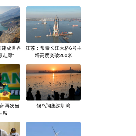
国建成世界
江苏：常泰长江大桥6号主
源走廊”
塔高度突破200米
萨再次当
候鸟翔集深圳湾
主席