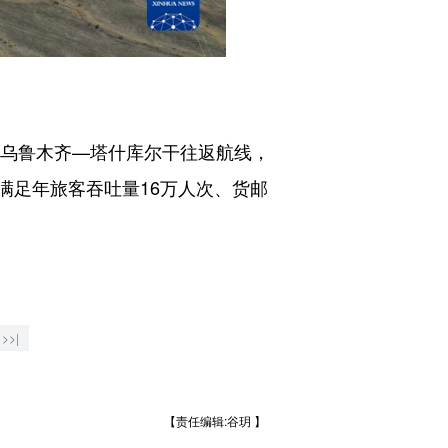
乌鲁木齐—塔什库尔干往返航线，
满足年旅客吞吐量16万人次、货邮
>>|
【责任编辑:谷玥 】