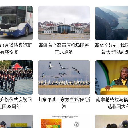
出京道路客运班
新疆首个高高原机场即将
新华全媒+丨我
有序恢复
正式通航
最大“清洁能
升旗仪式庆祝回
山东郯城：东方白鹳“舞”沂
南非总统拉马福
祖国23周年
河
选非国大