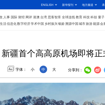
ENGLISH
新华报刊
地方频道
承
政
人事
国际
财经
网评
港澳
台湾
思客智库
全球连线
教育
科技
科创
量子
生活
信息化
数字经济
学术中国
乡村振兴
银龄
溯源中国
城市
旅游
能源
会
新疆首个高高原机场即将正
字体：
小
中
大
分享到：