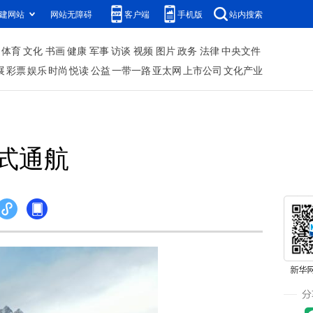
建网站
网站无障碍
客户端
手机版
站内搜索
体育
文化
书画
健康
军事
访谈
视频
图片
政务
法律
中央文件
展
彩票
娱乐
时尚
悦读
公益
一带一路
亚太网
上市公司
文化产业
式通航