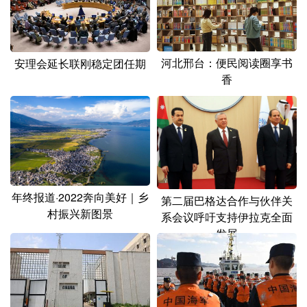
山东
河南
湖北
湖南
广东
广西
海南
重庆
河北邢台：便民阅读圈享书
四川
贵州
云南
西藏
安理会延长联刚稳定团任期
香
陕西
甘肃
青海
宁夏
新疆
内蒙古
黑龙江
多语种频道
年终报道·2022奔向美好｜乡
第二届巴格达合作与伙伴关
English
Español
Français
عربى
村振兴新图景
系会议呼吁支持伊拉克全面
Русский язык
日本語
한국어
发展
Deutsch
Português