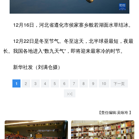
学术中国
乡村振兴
银龄
溯源中国
12月16日，河北省遵化市侯家寨乡般若湖面水草结冰。
城市
旅游
能源
会展
彩票
娱乐
时尚
悦读
12月22日是冬至节气。冬至这天，北半球昼最短，夜最
长。我国各地进入“数九天气”，即将迎来最寒冷的时节。
公益
一带一路
亚太网
上市公司
文化产业
新华社发（刘满仓摄）
1
2
3
4
5
6
7
8
9
10
下一页
地方频道
>>|
北京
天津
河北
山西
【责任编辑:吴咏玲 】
辽宁
吉林
上海
江苏
浙江
安徽
福建
江西