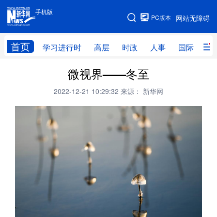
手机版
手机版
PC版本
网站无障碍
网站地图
首页
学习进行时
高层
时政
人事
国际
财
微视界——冬至
学习进行时
高层
时政
人事
2022-12-21 10:29:32
来源： 新华网
国际
财经
网评
港澳
台湾
思客智库
全球连线
教育
科技
科创
量子
体育
文化
书画
健康
军事
访谈
视频
图片
政务
法律
中央文件
金融
汽车
食品
人居
信息化
数字经济