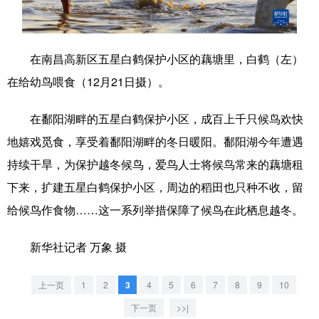
学术中国
乡村振兴
银龄
溯源中国
在南昌高新区五星白鹤保护小区的藕塘里，白鹤（左）
城市
旅游
能源
会展
在给幼鸟喂食（12月21日摄）。
彩票
娱乐
时尚
悦读
在鄱阳湖畔的五星白鹤保护小区，成百上千只候鸟欢快
公益
一带一路
亚太网
上市公司
地嬉戏觅食，享受着鄱阳湖畔的冬日暖阳。鄱阳湖今年遭遇
文化产业
持续干旱，为保护越冬候鸟，爱鸟人士将候鸟常来的藕塘租
下来，扩建五星白鹤保护小区，周边的稻田也只种不收，留
地方频道
给候鸟作食物……这一系列举措保障了候鸟在此栖息越冬。
北京
天津
河北
山西
新华社记者 万象 摄
辽宁
吉林
上海
江苏
上一页
1
2
3
4
5
6
7
8
9
10
浙江
安徽
福建
江西
下一页
>>|