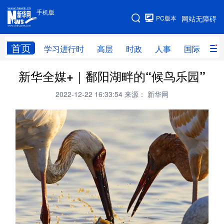
手机版
手机版
PC版本
网站无障碍
网站地图
首页
学习进行时
高层
时政
人事
国际
财
新华全媒+｜鄱阳湖畔的“候鸟乐园”
学习进行时
高层
时政
人事
2022-12-22 16:33:54
来源： 新华网
国际
财经
网评
港澳
台湾
思客智库
全球连线
教育
科技
科创
量子
体育
文化
书画
健康
军事
访谈
视频
图片
政务
法律
中央文件
金融
汽车
食品
人居
信息化
数字经济