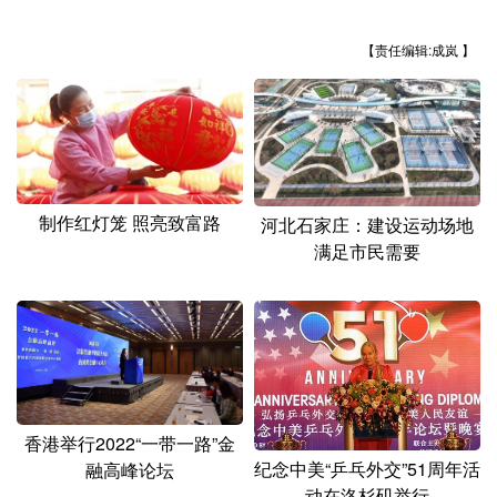
山东
河南
湖北
湖南
【责任编辑:成岚 】
广东
广西
海南
重庆
四川
贵州
云南
西藏
陕西
甘肃
青海
宁夏
新疆
内蒙古
黑龙江
制作红灯笼 照亮致富路
河北石家庄：建设运动场地
满足市民需要
多语种频道
English
Español
Français
عربى
Русский язык
日本語
한국어
Deutsch
Português
香港举行2022“一带一路”金
纪念中美“乒乓外交”51周年活
融高峰论坛
动在洛杉矶举行