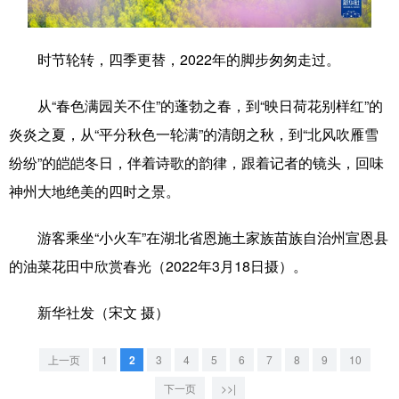
学术中国
乡村振兴
银龄
溯源中国
时节轮转，四季更替，2022年的脚步匆匆走过。
城市
旅游
能源
会展
从“春色满园关不住”的蓬勃之春，到“映日荷花别样红”的
彩票
娱乐
时尚
悦读
炎炎之夏，从“平分秋色一轮满”的清朗之秋，到“北风吹雁雪
公益
一带一路
亚太网
上市公司
纷纷”的皑皑冬日，伴着诗歌的韵律，跟着记者的镜头，回味
文化产业
神州大地绝美的四时之景。
游客乘坐“小火车”在湖北省恩施土家族苗族自治州宣恩县
地方频道
的油菜花田中欣赏春光（2022年3月18日摄）。
北京
天津
河北
山西
新华社发（宋文 摄）
辽宁
吉林
上海
江苏
上一页
1
2
3
4
5
6
7
8
9
10
浙江
安徽
福建
江西
下一页
>>|