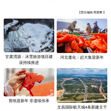
山东
河南
湖北
湖南
广东
广西
海南
重庆
【责任编辑:周楚卿 】
四川
贵州
云南
西藏
陕西
甘肃
青海
宁夏
新疆
内蒙古
黑龙江
甘肃渭源：冰雪旅游项目建
河北遵化：赶大集迎新年
多语种频道
设持续推进
English
Español
Français
عربى
Русский язык
日本語
한국어
Deutsch
Português
剪纸迎新年 非遗续传承
文昌国际航天城4条新建主干