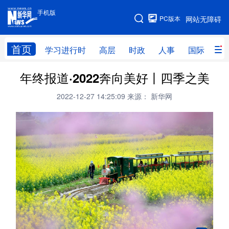
手机版
手机版
PC版本
网站无障碍
网站地图
首页
学习进行时
高层
时政
人事
国际
财
年终报道·2022奔向美好丨四季之美
学习进行时
高层
时政
人事
2022-12-27 14:25:09
来源： 新华网
国际
财经
网评
港澳
台湾
思客智库
全球连线
教育
科技
科创
量子
体育
文化
书画
健康
军事
访谈
视频
图片
政务
法律
中央文件
金融
汽车
食品
人居
信息化
数字经济