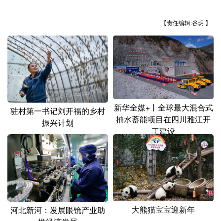
山东
河南
湖北
湖南
【责任编辑:谷玥 】
广东
广西
海南
重庆
四川
贵州
云南
西藏
陕西
甘肃
青海
宁夏
新疆
内蒙古
黑龙江
新华全媒+丨全球最大混合式
驻村第一书记刘开福的乡村
抽水蓄能项目在四川雅江开
振兴计划
多语种频道
工建设
English
Español
Français
عربى
Русский язык
日本語
한국어
Deutsch
Português
大熊猫宝宝迎新年
河北新河：发展眼镜产业助