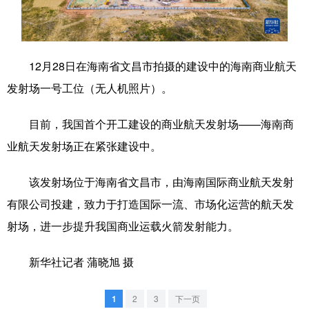
学术中国
乡村振兴
银龄
溯源中国
城市
旅游
能源
会展
12月28日在海南省文昌市拍摄的建设中的海南商业航天
彩票
娱乐
时尚
悦读
发射场一号工位（无人机照片）。
公益
一带一路
亚太网
上市公司
目前，我国首个开工建设的商业航天发射场——海南商
文化产业
业航天发射场正在紧张建设中。
该发射场位于海南省文昌市，由海南国际商业航天发射
地方频道
有限公司投建，致力于打造国际一流、市场化运营的航天发
射场，进一步提升我国商业运载火箭发射能力。
北京
天津
河北
山西
辽宁
吉林
上海
江苏
新华社记者 蒲晓旭 摄
浙江
安徽
福建
江西
1
2
3
下一页