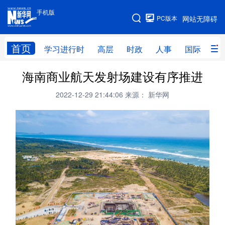
手机版
手机版
PC版本
网站无障碍
网站地图
首页
学习进行时
高层
时政
人事
国际
财
海南商业航天发射场建设有序推进
学习进行时
高层
时政
人事
2022-12-29 21:44:06
来源： 新华网
国际
财经
网评
港澳
台湾
思客智库
全球连线
教育
科技
科创
量子
体育
文化
书画
健康
军事
访谈
视频
图片
政务
法律
中央文件
金融
汽车
食品
人居
信息化
数字经济