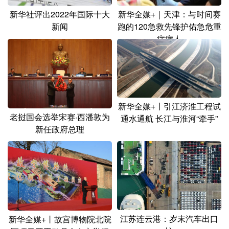
新华社评出2022年国际十大
新华全媒+｜天津：与时间赛
新闻
跑的120急救先锋护佑急危重
症病人
新华全媒+丨引江济淮工程试
老挝国会选举宋赛·西潘敦为
通水通航 长江与淮河“牵手”
新任政府总理
江苏连云港：岁末汽车出口
新华全媒+丨故宫博物院北院