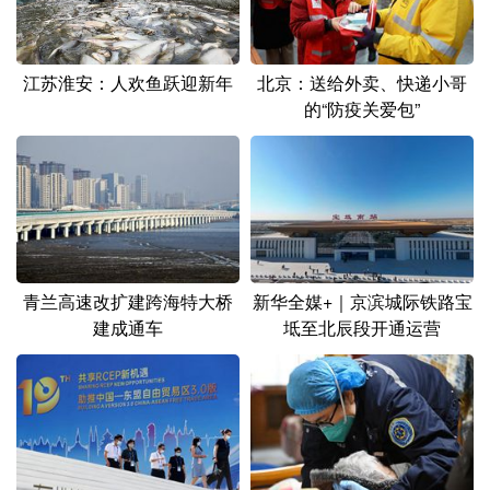
山东
河南
湖北
湖南
广东
广西
海南
重庆
北京：送给外卖、快递小哥
江苏淮安：人欢鱼跃迎新年
四川
贵州
云南
西藏
的“防疫关爱包”
陕西
甘肃
青海
宁夏
新疆
内蒙古
黑龙江
多语种频道
青兰高速改扩建跨海特大桥
新华全媒+｜京滨城际铁路宝
English
Español
Français
عربى
建成通车
坻至北辰段开通运营
Русский язык
日本語
한국어
Deutsch
Português