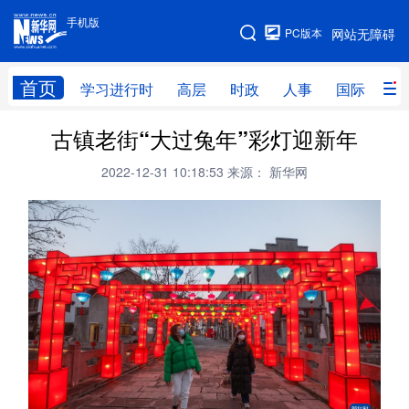
手机版
手机版
PC版本
网站无障碍
网站地图
首页
学习进行时
高层
时政
人事
国际
财
古镇老街“大过兔年”彩灯迎新年
学习进行时
高层
时政
人事
2022-12-31 10:18:53
来源： 新华网
国际
财经
网评
港澳
台湾
思客智库
全球连线
教育
科技
科创
量子
体育
文化
书画
健康
军事
访谈
视频
图片
政务
法律
中央文件
金融
汽车
食品
人居
信息化
数字经济