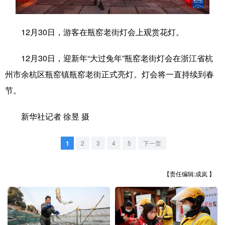
学术中国
乡村振兴
银龄
溯源中国
12月30日，游客在瓶窑老街灯会上观赏花灯。
城市
旅游
能源
会展
12月30日，迎新年“大过兔年”瓶窑老街灯会在浙江省杭
彩票
娱乐
时尚
悦读
州市余杭区瓶窑镇瓶窑老街正式亮灯。灯会将一直持续到春
公益
一带一路
亚太网
上市公司
节。
文化产业
新华社记者 徐昱 摄
地方频道
1
2
3
4
5
下一页
北京
天津
河北
山西
【责任编辑:成岚 】
辽宁
吉林
上海
江苏
浙江
安徽
福建
江西