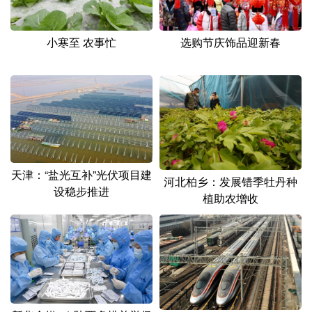
小寒至 农事忙
选购节庆饰品迎新春
天津：“盐光互补”光伏项目建
河北柏乡：发展错季牡丹种
设稳步推进
植助农增收