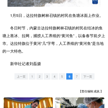
学术中国
乡村振兴
银龄
溯源中国
1月5日，达拉特旗树林召镇的村民在鱼塘冰面上作业。
城市
旅游
能源
会展
冬日时节，内蒙古达拉特旗树林召镇的村民在结冰的鱼
彩票
娱乐
时尚
悦读
塘上凿冰、拉网，捕捞人工养殖的“黄河鱼”，以备春节前夕上
公益
一带一路
亚太网
上市公司
市。达拉特旗位于黄河“几”字弯，人工养殖的“黄河鱼”是当地
文化产业
的一大特色。
新华社记者刘磊摄
地方频道
上一页
1
2
3
4
5
6
7
下一页
北京
天津
河北
山西
辽宁
吉林
上海
江苏
【责任编辑:成岚 】
浙江
安徽
福建
江西