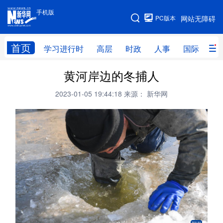
手机版
手机版
PC版本
网站无障碍
网站地图
首页
学习进行时
高层
时政
人事
国际
财
黄河岸边的冬捕人
学习进行时
高层
时政
人事
2023-01-05 19:44:18
来源： 新华网
国际
财经
网评
港澳
台湾
思客智库
全球连线
教育
科技
科创
量子
体育
文化
书画
健康
军事
访谈
视频
图片
政务
法律
中央文件
金融
汽车
食品
人居
信息化
数字经济