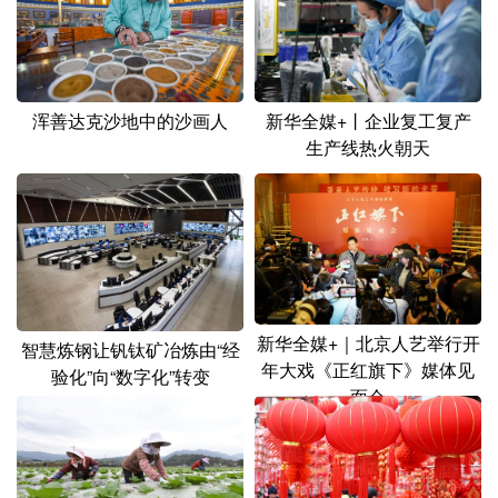
山东
河南
湖北
湖南
广东
广西
海南
重庆
四川
贵州
云南
西藏
浑善达克沙地中的沙画人
新华全媒+丨企业复工复产
生产线热火朝天
陕西
甘肃
青海
宁夏
新疆
内蒙古
黑龙江
多语种频道
English
Español
Français
عربى
新华全媒+｜北京人艺举行开
智慧炼钢让钒钛矿冶炼由“经
年大戏《正红旗下》媒体见
验化”向“数字化”转变
Русский язык
日本語
한국어
面会
Deutsch
Português