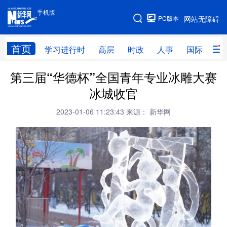
手机版
手机版
PC版本
网站无障碍
网站地图
首页
学习进行时
高层
时政
人事
国际
财
第三届“华德杯”全国青年专业冰雕大赛
学习进行时
高层
时政
人事
冰城收官
国际
财经
网评
港澳
2023-01-06 11:23:43
来源： 新华网
台湾
思客智库
全球连线
教育
科技
科创
量子
体育
文化
书画
健康
军事
访谈
视频
图片
政务
法律
中央文件
金融
汽车
食品
人居
信息化
数字经济