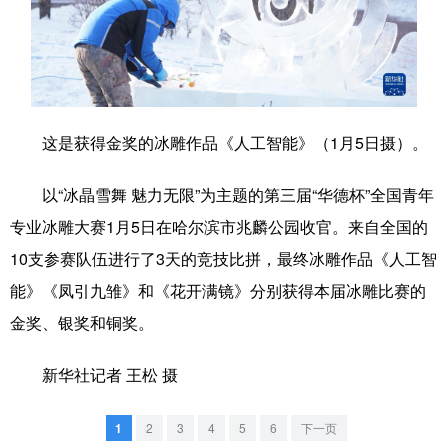
学术中国
乡村振兴
银龄
溯源中国
城市
旅游
能源
会展
彩票
娱乐
时尚
悦读
这是获得金奖的冰雕作品《人工智能》（1月5日摄）。
公益
一带一路
亚太网
上市公司
以“冰晶雪舞 魅力无限”为主题的第三届“华德杯”全国青年
文化产业
专业冰雕大赛1月5日在哈尔滨市兆麟公园收官。来自全国的
10支参赛队伍进行了3天的竞技比拼，最终冰雕作品《人工智
地方频道
能》《凤引九雏》和《花开满镜》分别获得本届冰雕比赛的
金奖、银奖和铜奖。
北京
天津
河北
山西
辽宁
吉林
上海
江苏
新华社记者 王松 摄
浙江
安徽
福建
江西
1
2
3
4
5
6
下一页