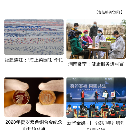
山东
河南
湖北
湖南
【责任编辑:刘阳 】
广东
广西
海南
重庆
四川
贵州
云南
西藏
陕西
甘肃
青海
宁夏
新疆
内蒙古
黑龙江
福建连江：“海上菜园”耕作忙
湖南常宁：健康服务进村寨
多语种频道
English
Español
Français
عربى
Русский язык
日本語
한국어
Deutsch
Português
2023年贺岁双色铜合金纪念
新华全媒+丨《癸卯年》特种
币开始兑换
邮票发行