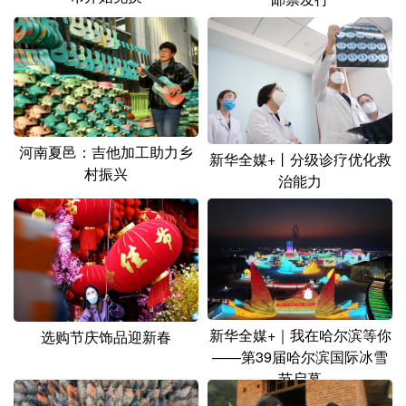
河南夏邑：吉他加工助力乡
新华全媒+丨分级诊疗优化救
村振兴
治能力
新华全媒+｜我在哈尔滨等你
选购节庆饰品迎新春
——第39届哈尔滨国际冰雪
节启幕