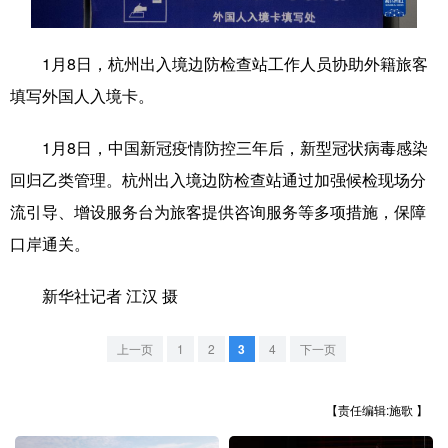
学术中国
乡村振兴
银龄
溯源中国
1月8日，杭州出入境边防检查站工作人员协助外籍旅客
城市
旅游
能源
会展
填写外国人入境卡。
彩票
娱乐
时尚
悦读
1月8日，中国新冠疫情防控三年后，新型冠状病毒感染
公益
一带一路
亚太网
上市公司
回归乙类管理。杭州出入境边防检查站通过加强候检现场分
文化产业
流引导、增设服务台为旅客提供咨询服务等多项措施，保障
口岸通关。
地方频道
新华社记者 江汉 摄
北京
天津
河北
山西
上一页
1
2
3
4
下一页
辽宁
吉林
上海
江苏
【责任编辑:施歌 】
浙江
安徽
福建
江西