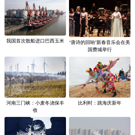
山东
河南
湖北
湖南
广东
广西
海南
重庆
四川
贵州
云南
西藏
陕西
甘肃
青海
宁夏
我国首次散船进口巴西玉米
“唐诗的回响”新春音乐会在美
国费城举行
新疆
内蒙古
黑龙江
多语种频道
English
Español
Français
عربى
Русский язык
日本語
한국어
河南三门峡：小麦冬浇保丰
比利时：跳海庆新年
收
Deutsch
Português