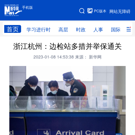
手机版
手机版
PC版本
网站无障碍
网站地图
首页
学习进行时
高层
时政
人事
国际
财
浙江杭州：边检站多措并举保通关
学习进行时
高层
时政
人事
2023-01-08 14:53:38
来源： 新华网
国际
财经
网评
港澳
台湾
思客智库
全球连线
教育
科技
科创
量子
体育
文化
书画
健康
军事
访谈
视频
图片
政务
法律
中央文件
金融
汽车
食品
人居
信息化
数字经济