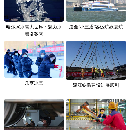
哈尔滨冰雪大世界：魅力冰
厦金“小三通”客运航线复航
雕引客来
乐享冰雪
深江铁路建设进展顺利