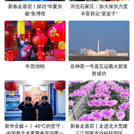
新春走基层丨探访“华夏东
河北石家庄：加大保供力度
极”鱼博馆
丰富群众“菜篮子”
年货俏销
谷神星一号遥五运载火箭发
射成功
新华全媒＋丨-40℃的坚守：
新春走基层丨走进北大荒建
中国最北夫妻警务室温暖一
三江国家农业科技园区