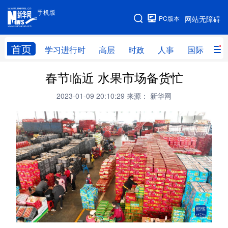
手机版
手机版
PC版本
网站无障碍
网站地图
首页
学习进行时
高层
时政
人事
国际
财
春节临近 水果市场备货忙
学习进行时
高层
时政
人事
2023-01-09 20:10:29
来源： 新华网
国际
财经
网评
港澳
台湾
思客智库
全球连线
教育
科技
科创
量子
体育
文化
书画
健康
军事
访谈
视频
图片
政务
法律
中央文件
金融
汽车
食品
人居
信息化
数字经济