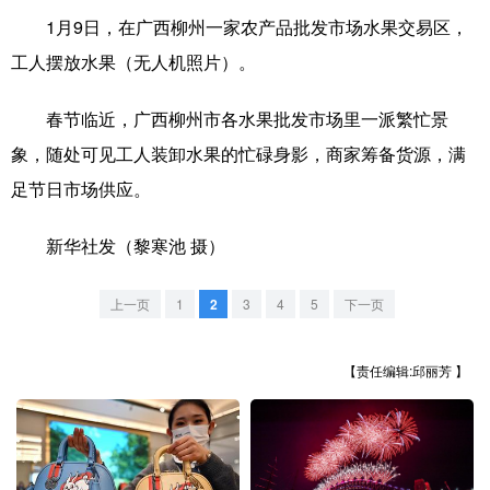
1月9日，在广西柳州一家农产品批发市场水果交易区，
学术中国
乡村振兴
银龄
溯源中国
工人摆放水果（无人机照片）。
城市
旅游
能源
会展
春节临近，广西柳州市各水果批发市场里一派繁忙景
彩票
娱乐
时尚
悦读
象，随处可见工人装卸水果的忙碌身影，商家筹备货源，满
公益
一带一路
亚太网
上市公司
足节日市场供应。
文化产业
新华社发（黎寒池 摄）
上一页
1
2
3
4
5
下一页
地方频道
北京
天津
河北
山西
【责任编辑:邱丽芳 】
辽宁
吉林
上海
江苏
浙江
安徽
福建
江西