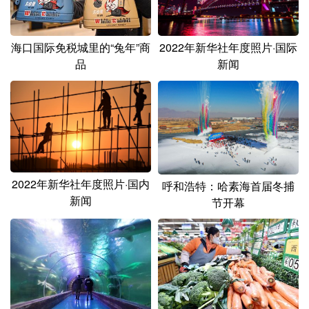
山东
河南
湖北
湖南
广东
广西
海南
重庆
2022年新华社年度照片·国际
海口国际免税城里的“兔年”商
四川
贵州
云南
西藏
新闻
品
陕西
甘肃
青海
宁夏
新疆
内蒙古
黑龙江
多语种频道
2022年新华社年度照片·国内
呼和浩特：哈素海首届冬捕
新闻
节开幕
English
Español
Français
عربى
Русский язык
日本語
한국어
Deutsch
Português