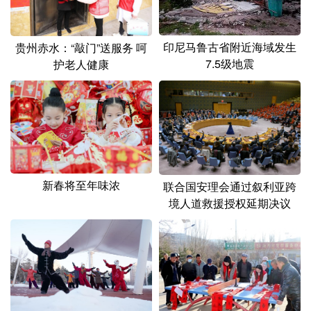
山东
河南
湖北
湖南
广东
广西
海南
重庆
印尼马鲁古省附近海域发生
贵州赤水：“敲门”送服务 呵
7.5级地震
四川
贵州
云南
西藏
护老人健康
陕西
甘肃
青海
宁夏
新疆
内蒙古
黑龙江
多语种频道
新春将至年味浓
联合国安理会通过叙利亚跨
境人道救援授权延期决议
English
Español
Français
عربى
Русский язык
日本語
한국어
Deutsch
Português