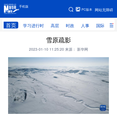
手机版
手机版
PC版本
网站无障碍
网站地图
首页
学习进行时
高层
时政
人事
国际
财
雪原疏影
学习进行时
高层
时政
人事
2023-01-10 11:25:20
来源： 新华网
国际
财经
网评
港澳
台湾
思客智库
全球连线
教育
科技
科创
量子
体育
文化
书画
健康
军事
访谈
视频
图片
政务
法律
中央文件
金融
汽车
食品
人居
信息化
数字经济