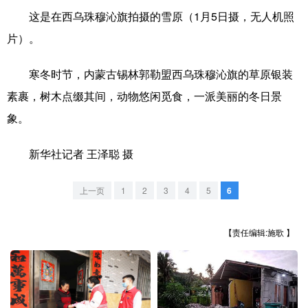
这是在西乌珠穆沁旗拍摄的雪原（1月5日摄，无人机照
学术中国
乡村振兴
银龄
溯源中国
片）。
城市
旅游
能源
会展
寒冬时节，内蒙古锡林郭勒盟西乌珠穆沁旗的草原银装
彩票
娱乐
时尚
悦读
素裹，树木点缀其间，动物悠闲觅食，一派美丽的冬日景
公益
一带一路
亚太网
上市公司
象。
文化产业
新华社记者 王泽聪 摄
上一页
1
2
3
4
5
6
地方频道
北京
天津
河北
山西
【责任编辑:施歌 】
辽宁
吉林
上海
江苏
浙江
安徽
福建
江西