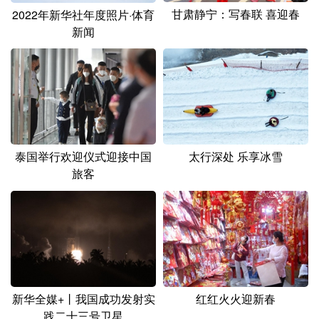
甘肃静宁：写春联 喜迎春
2022年新华社年度照片·体育
新闻
泰国举行欢迎仪式迎接中国
太行深处 乐享冰雪
旅客
新华全媒+丨我国成功发射实
红红火火迎新春
践二十三号卫星