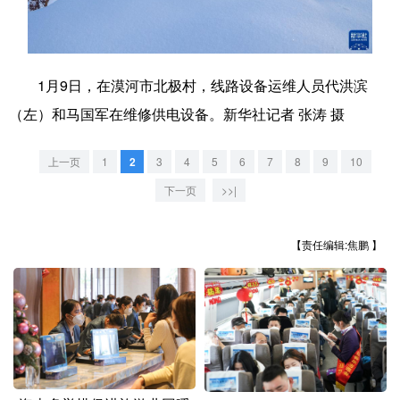
学术中国
乡村振兴
银龄
溯源中国
城市
旅游
能源
会展
1月9日，在漠河市北极村，线路设备运维人员代洪滨
彩票
娱乐
时尚
悦读
（左）和马国军在维修供电设备。新华社记者 张涛 摄
公益
一带一路
亚太网
上市公司
上一页
1
2
3
4
5
6
7
8
9
10
文化产业
下一页
>>|
【责任编辑:焦鹏 】
地方频道
北京
天津
河北
山西
辽宁
吉林
上海
江苏
浙江
安徽
福建
江西