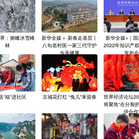
界：俯瞰冰雪峰
新华全媒＋·新春走基层丨
新华全媒+｜国
林
八旬老村医一家三代守护
2022年知识产
乡亲健康
发布会
送“福”进社区
古城花灯红 “兔儿”来迎春
世界经济论坛20
将聚焦“在分裂
强合作