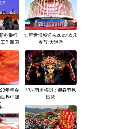
新办举行
迪拜世博城迎来2023“欢乐
权工作新闻
春节”大巡游
23年年会
印尼南唐格朗：迎春节氛
的世界中加
围浓
”