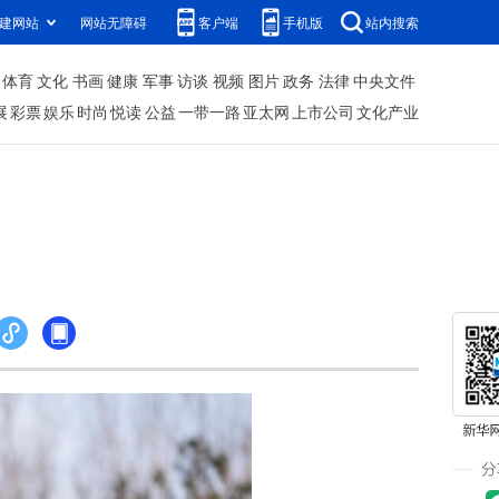
建网站
网站无障碍
客户端
手机版
站内搜索
体育
文化
书画
健康
军事
访谈
视频
图片
政务
法律
中央文件
展
彩票
娱乐
时尚
悦读
公益
一带一路
亚太网
上市公司
文化产业