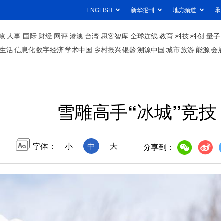
ENGLISH
新华报刊
地方频道
承
政
人事
国际
财经
网评
港澳
台湾
思客智库
全球连线
教育
科技
科创
量子
生活
信息化
数字经济
学术中国
乡村振兴
银龄
溯源中国
城市
旅游
能源
会
雪雕高手“冰城”竞技
字体：
小
中
大
分享到：