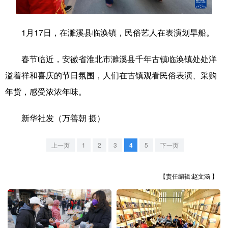
学术中国
乡村振兴
银龄
溯源中国
1月17日，在濉溪县临涣镇，民俗艺人在表演划旱船。
城市
旅游
能源
会展
春节临近，安徽省淮北市濉溪县千年古镇临涣镇处处洋
彩票
娱乐
时尚
悦读
溢着祥和喜庆的节日氛围，人们在古镇观看民俗表演、采购
公益
一带一路
亚太网
上市公司
年货，感受浓浓年味。
文化产业
新华社发（万善朝 摄）
地方频道
上一页
1
2
3
4
5
下一页
北京
天津
河北
山西
【责任编辑:赵文涵 】
辽宁
吉林
上海
江苏
浙江
安徽
福建
江西