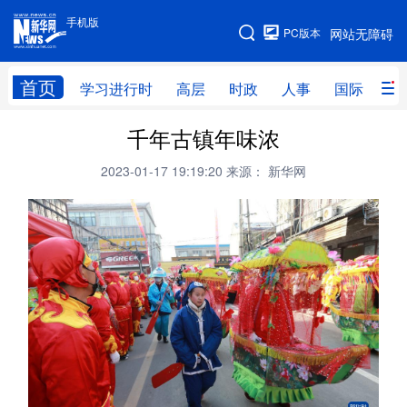
手机版
手机版
PC版本
网站无障碍
网站地图
首页
学习进行时
高层
时政
人事
国际
财
千年古镇年味浓
学习进行时
高层
时政
人事
2023-01-17 19:19:20
来源： 新华网
国际
财经
网评
港澳
台湾
思客智库
全球连线
教育
科技
科创
量子
体育
文化
书画
健康
军事
访谈
视频
图片
政务
法律
中央文件
金融
汽车
食品
人居
信息化
数字经济