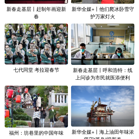
新春走基层丨赶制年画迎新
新华全媒+丨他们爬冰卧雪守
春
护万家灯火
七代同堂 考拉迎春节
新春走基层丨呼和浩特：线
上问诊为市民就医添便利
新华全媒+丨海上油田年味浓
福州：坊巷里的中国年味