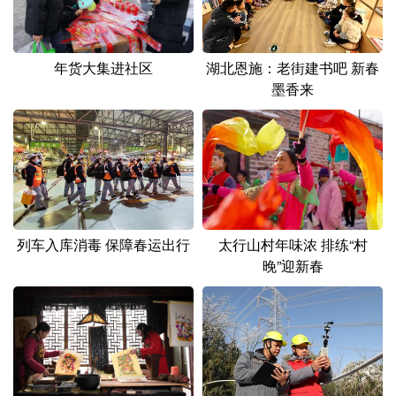
山东
河南
湖北
湖南
广东
广西
海南
重庆
年货大集进社区
湖北恩施：老街建书吧 新春
四川
贵州
云南
西藏
墨香来
陕西
甘肃
青海
宁夏
新疆
内蒙古
黑龙江
多语种频道
列车入库消毒 保障春运出行
太行山村年味浓 排练“村
English
Español
Français
عربى
晚”迎新春
Русский язык
日本語
한국어
Deutsch
Português