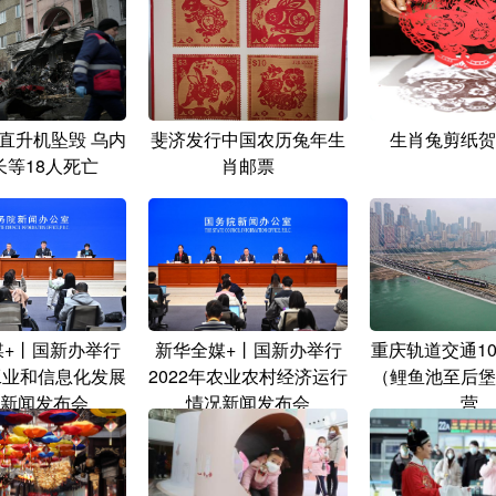
直升机坠毁 乌内
斐济发行中国农历兔年生
生肖兔剪纸贺
长等18人死亡
肖邮票
媒+丨国新办举行
新华全媒+丨国新办举行
重庆轨道交通1
年工业和信息化发展
2022年农业农村经济运行
（鲤鱼池至后堡
新闻发布会
情况新闻发布会
营