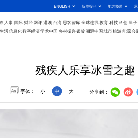
ENGLISH
新华报刊
地方频道
承
政
人事
国际
财经
网评
港澳
台湾
思客智库
全球连线
教育
科技
科创
量子
生活
信息化
数字经济
学术中国
乡村振兴
银龄
溯源中国
城市
旅游
能源
会
残疾人乐享冰雪之趣
字体：
小
中
大
分享到：