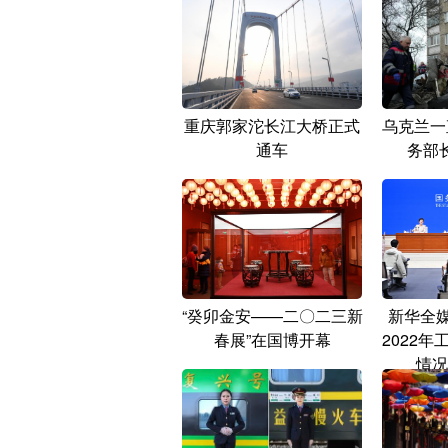
重庆郭家沱长江大桥正式
乌克兰一
通车
务部
“癸卯金安——二〇二三新
新华全
春展”在国博开幕
2022
情况