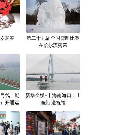
岁迎春
第二十九届全国雪雕比赛
在哈尔滨落幕
0号线二期
新华全媒+丨海南海口：上
）开通运
渔船 送祝福