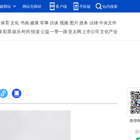
建网站
网站无障碍
客户端
手机版
站内搜索
体育
文化
书画
健康
军事
访谈
视频
图片
政务
法律
中央文件
展
彩票
娱乐
时尚
悦读
公益
一带一路
亚太网
上市公司
文化产业