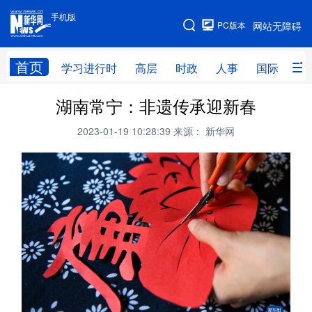
手机版
手机版
PC版本
网站无障碍
网站地图
首页
学习进行时
高层
时政
人事
国际
财
湖南常宁：非遗传承迎新春
学习进行时
高层
时政
人事
2023-01-19 10:28:39
来源： 新华网
国际
财经
网评
港澳
台湾
思客智库
全球连线
教育
科技
科创
量子
体育
文化
书画
健康
军事
访谈
视频
图片
政务
法律
中央文件
金融
汽车
食品
人居
信息化
数字经济