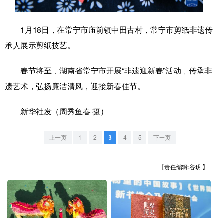
学术中国
乡村振兴
银龄
溯源中国
1月18日，在常宁市庙前镇中田古村，常宁市剪纸非遗传
城市
旅游
能源
会展
承人展示剪纸技艺。
彩票
娱乐
时尚
悦读
春节将至，湖南省常宁市开展“非遗迎新春”活动，传承非
公益
一带一路
亚太网
上市公司
遗艺术，弘扬廉洁清风，迎接新春佳节。
文化产业
新华社发（周秀鱼春 摄）
地方频道
上一页
1
2
3
4
5
下一页
北京
天津
河北
山西
【责任编辑:谷玥 】
辽宁
吉林
上海
江苏
浙江
安徽
福建
江西