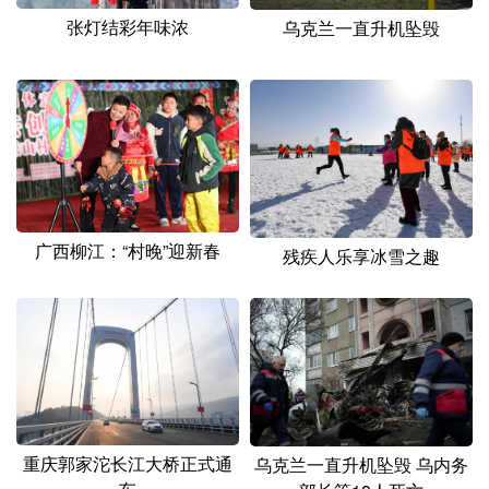
张灯结彩年味浓
乌克兰一直升机坠毁
广西柳江：“村晚”迎新春
残疾人乐享冰雪之趣
重庆郭家沱长江大桥正式通
乌克兰一直升机坠毁 乌内务