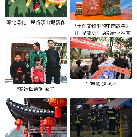
山东
河南
湖北
湖南
广东
广西
海南
重庆
河北遵化：民俗演出迎新春
《十件文物里的中国故事》
四川
贵州
云南
西藏
《世界简史》两部新书在京
发布
陕西
甘肃
青海
宁夏
新疆
内蒙古
黑龙江
多语种频道
写春联 送祝福
“春运母亲”回家了
English
Español
Français
عربى
Русский язык
日本語
한국어
Deutsch
Português