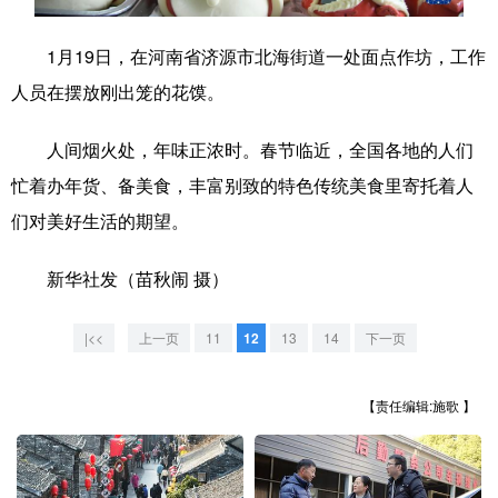
学术中国
乡村振兴
银龄
溯源中国
1月19日，在河南省济源市北海街道一处面点作坊，工作
城市
旅游
能源
会展
人员在摆放刚出笼的花馍。
彩票
娱乐
时尚
悦读
人间烟火处，年味正浓时。春节临近，全国各地的人们
公益
一带一路
亚太网
上市公司
忙着办年货、备美食，丰富别致的特色传统美食里寄托着人
们对美好生活的期望。
文化产业
新华社发（苗秋闹 摄）
地方频道
|<<
上一页
11
12
13
14
下一页
北京
天津
河北
山西
【责任编辑:施歌 】
辽宁
吉林
上海
江苏
浙江
安徽
福建
江西