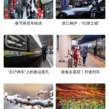
山东
河南
湖北
湖南
广东
广西
海南
重庆
四川
贵州
云南
西藏
春节将至年味浓
浙江桐庐：“纪律之锁”
陕西
甘肃
青海
宁夏
新疆
内蒙古
黑龙江
多语种频道
“京沪神车”上的春运面孔
新春走基层丨归途列车
English
Español
Français
عربى
Русский язык
日本語
한국어
Deutsch
Português