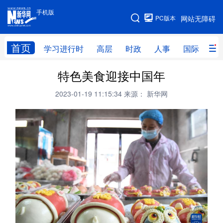
手机版
手机版
PC版本
网站无障碍
网站地图
首页
学习进行时
高层
时政
人事
国际
财
特色美食迎接中国年
学习进行时
高层
时政
人事
2023-01-19 11:15:34
来源： 新华网
国际
财经
网评
港澳
台湾
思客智库
全球连线
教育
科技
科创
量子
体育
文化
书画
健康
军事
访谈
视频
图片
政务
法律
中央文件
金融
汽车
食品
人居
信息化
数字经济