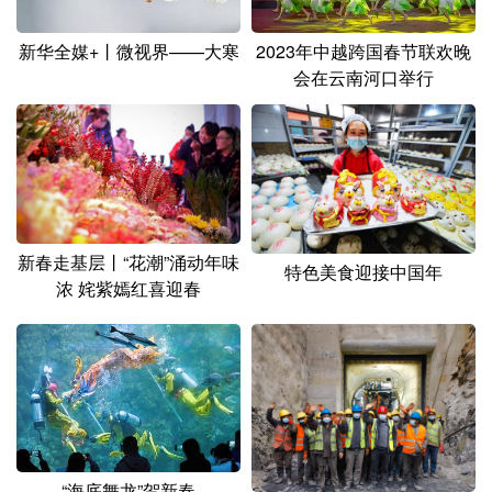
新华全媒+丨微视界——大寒
2023年中越跨国春节联欢晚
会在云南河口举行
新春走基层丨“花潮”涌动年味
特色美食迎接中国年
浓 姹紫嫣红喜迎春
“海底舞龙”贺新春