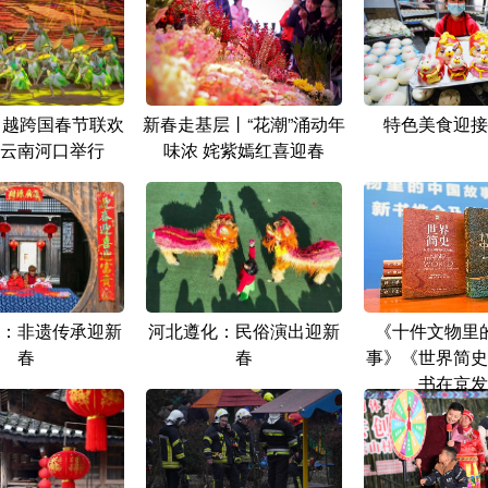
年中越跨国春节联欢
新春走基层丨“花潮”涌动年
特色美食迎接
云南河口举行
味浓 姹紫嫣红喜迎春
：非遗传承迎新
河北遵化：民俗演出迎新
《十件文物里
春
春
事》《世界简史
书在京发