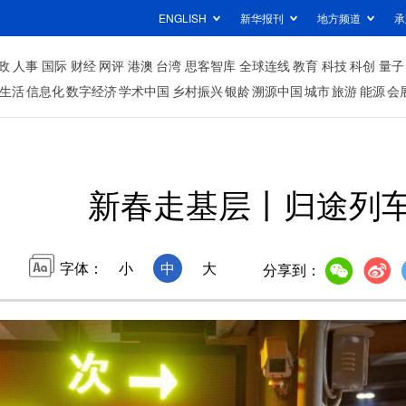
ENGLISH
新华报刊
地方频道
承
政
人事
国际
财经
网评
港澳
台湾
思客智库
全球连线
教育
科技
科创
量子
生活
信息化
数字经济
学术中国
乡村振兴
银龄
溯源中国
城市
旅游
能源
会
新春走基层丨归途列
字体：
小
中
大
分享到：