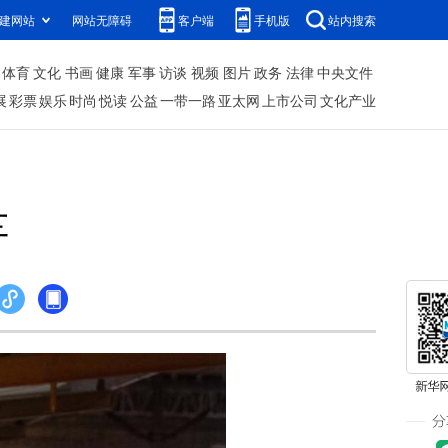
建网站
网站无障碍
客户端
手机版
站内搜索
体育
文化
书画
健康
军事
访谈
视频
图片
政务
法律
中央文件
展
彩票
娱乐
时尚
悦读
公益
一带一路
亚太网
上市公司
文化产业
车