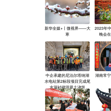
新华全媒+丨微视界——大
2023
寒
晚会在
中企承建的尼泊尔塔纳湖
湖南常宁
水电站第2标段项目完成尾
水洞衬砌混凝土浇筑