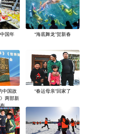
中国年
“海底舞龙”贺新春
的中国故
“春运母亲”回家了
》两部新
布